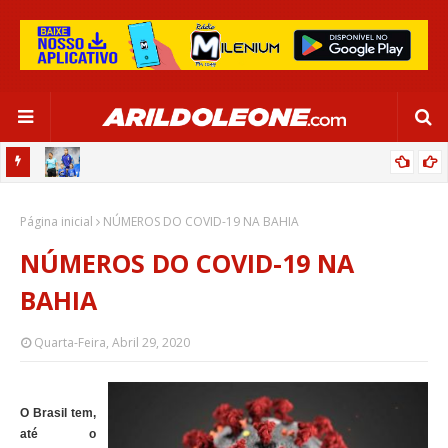
OR:
DE OLHO EM PARIS 2024, SELEÇÃO FEMININA GOLEIA JAMAICA EM
Página inicial
SALVADOR
NÚMEROS DO COVID-19 NA BAHIA
NÚMEROS DO COVID-19 NA
BAHIA
Quarta-Feira, Abril 29, 2020
O Brasil tem,
até o