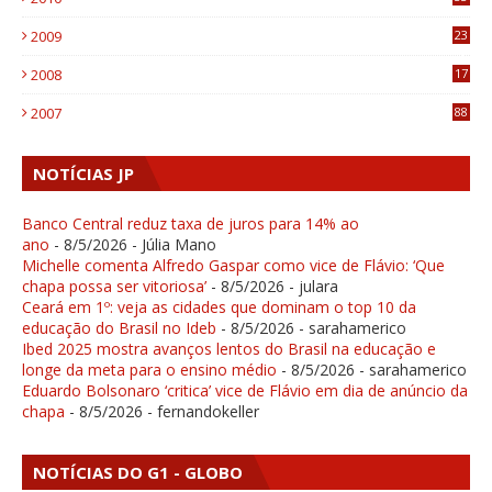
1
2009
23
4
2008
17
1
2007
88
NOTÍCIAS JP
Banco Central reduz taxa de juros para 14% ao
ano
- 8/5/2026
- Júlia Mano
Michelle comenta Alfredo Gaspar como vice de Flávio: ‘Que
chapa possa ser vitoriosa’
- 8/5/2026
- julara
Ceará em 1º: veja as cidades que dominam o top 10 da
educação do Brasil no Ideb
- 8/5/2026
- sarahamerico
Ibed 2025 mostra avanços lentos do Brasil na educação e
longe da meta para o ensino médio
- 8/5/2026
- sarahamerico
Eduardo Bolsonaro ‘critica’ vice de Flávio em dia de anúncio da
chapa
- 8/5/2026
- fernandokeller
NOTÍCIAS DO G1 - GLOBO