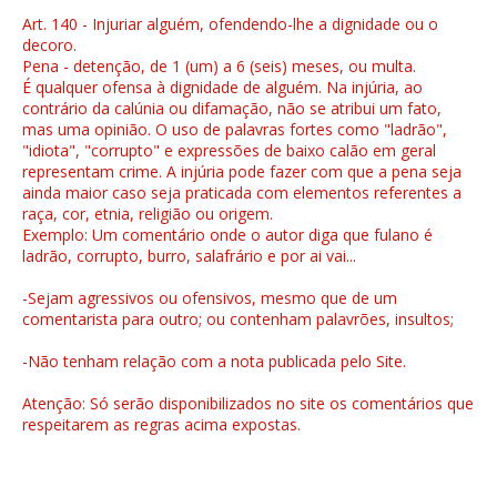
Art. 140 - Injuriar alguém, ofendendo-lhe a dignidade ou o
decoro.
Pena - detenção, de 1 (um) a 6 (seis) meses, ou multa.
É qualquer ofensa à dignidade de alguém. Na injúria, ao
contrário da calúnia ou difamação, não se atribui um fato,
mas uma opinião. O uso de palavras fortes como "ladrão",
"idiota", "corrupto" e expressões de baixo calão em geral
representam crime. A injúria pode fazer com que a pena seja
ainda maior caso seja praticada com elementos referentes a
raça, cor, etnia, religião ou origem.
Exemplo: Um comentário onde o autor diga que fulano é
ladrão, corrupto, burro, salafrário e por ai vai...
-Sejam agressivos ou ofensivos, mesmo que de um
comentarista para outro; ou contenham palavrões, insultos;
-Não tenham relação com a nota publicada pelo Site.
Atenção: Só serão disponibilizados no site os comentários que
respeitarem as regras acima expostas.