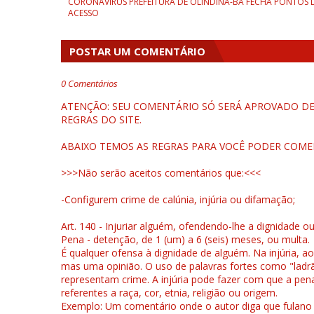
CORONAVÍRUS PREFEITURA DE OLINDINA-BA FECHA PONTOS 
ACESSO
POSTAR UM COMENTÁRIO
0 Comentários
ATENÇÃO: SEU COMENTÁRIO SÓ SERÁ APROVADO DEP
REGRAS DO SITE.
ABAIXO TEMOS AS REGRAS PARA VOCÊ PODER COME
>>>Não serão aceitos comentários que:<<<
-Configurem crime de calúnia, injúria ou difamação;
Art. 140 - Injuriar alguém, ofendendo-lhe a dignidade o
Pena - detenção, de 1 (um) a 6 (seis) meses, ou multa.
É qualquer ofensa à dignidade de alguém. Na injúria, ao
mas uma opinião. O uso de palavras fortes como "ladrão
representam crime. A injúria pode fazer com que a pen
referentes a raça, cor, etnia, religião ou origem.
Exemplo: Um comentário onde o autor diga que fulano é la