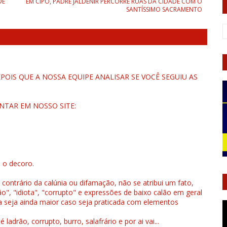
DE
EM CIPÓ, PADRE JALDENIR PERCORRE RUAS DA CIDADE COM O
SANTÍSSIMO SACRAMENTO
OIS QUE A NOSSA EQUIPE ANALISAR SE VOCÊ SEGUIU AS
NTAR EM NOSSO SITE:
u o decoro.
 contrário da calúnia ou difamação, não se atribui um fato,
", "idiota", "corrupto" e expressões de baixo calão em geral
a seja ainda maior caso seja praticada com elementos
drão, corrupto, burro, salafrário e por ai vai...