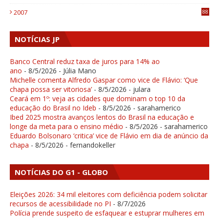
1
2007
88
NOTÍCIAS JP
Banco Central reduz taxa de juros para 14% ao
ano
- 8/5/2026
- Júlia Mano
Michelle comenta Alfredo Gaspar como vice de Flávio: ‘Que
chapa possa ser vitoriosa’
- 8/5/2026
- julara
Ceará em 1º: veja as cidades que dominam o top 10 da
educação do Brasil no Ideb
- 8/5/2026
- sarahamerico
Ibed 2025 mostra avanços lentos do Brasil na educação e
longe da meta para o ensino médio
- 8/5/2026
- sarahamerico
Eduardo Bolsonaro ‘critica’ vice de Flávio em dia de anúncio da
chapa
- 8/5/2026
- fernandokeller
NOTÍCIAS DO G1 - GLOBO
Eleições 2026: 34 mil eleitores com deficiência podem solicitar
recursos de acessibilidade no PI
- 8/7/2026
Polícia prende suspeito de esfaquear e estuprar mulheres em