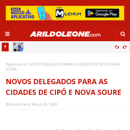
OR:
DE OLHO EM PARIS 2024, SELEÇÃO FEMININA GOLEIA JAMAICA EM
Página inicial
SALVADOR
NOVOS DELEGADOS PARA AS CIDADES DE CIPÓ E NOVA
SOURE
NOVOS DELEGADOS PARA AS
CIDADES DE CIPÓ E NOVA SOURE
Quinta-Feira, Março 05, 2020