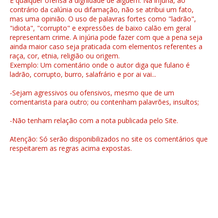
É qualquer ofensa à dignidade de alguém. Na injúria, ao
contrário da calúnia ou difamação, não se atribui um fato,
mas uma opinião. O uso de palavras fortes como "ladrão",
"idiota", "corrupto" e expressões de baixo calão em geral
representam crime. A injúria pode fazer com que a pena seja
ainda maior caso seja praticada com elementos referentes a
raça, cor, etnia, religião ou origem.
Exemplo: Um comentário onde o autor diga que fulano é
ladrão, corrupto, burro, salafrário e por ai vai...
-Sejam agressivos ou ofensivos, mesmo que de um
comentarista para outro; ou contenham palavrões, insultos;
-Não tenham relação com a nota publicada pelo Site.
Atenção: Só serão disponibilizados no site os comentários que
respeitarem as regras acima expostas.