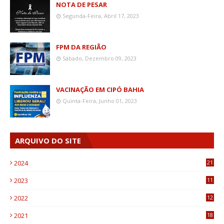
NOTA DE PESAR
Segunda-Feira, Abril 17, 2023
FPM DA REGIÃO
Sábado, Dezembro 09, 2023
VACINAÇÃO EM CIPÓ BAHIA
Quinta-Feira, Junho 01, 2023
ARQUIVO DO SITE
2024
21
2023
11
6
2022
12
0
2021
18
7