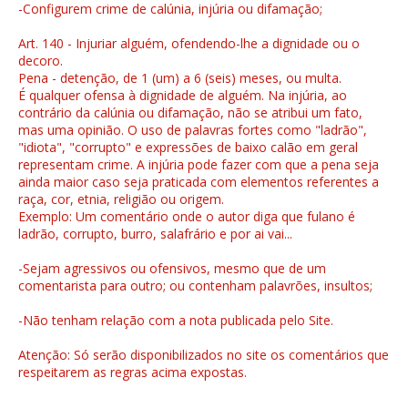
-Configurem crime de calúnia, injúria ou difamação;
Art. 140 - Injuriar alguém, ofendendo-lhe a dignidade ou o
decoro.
Pena - detenção, de 1 (um) a 6 (seis) meses, ou multa.
É qualquer ofensa à dignidade de alguém. Na injúria, ao
contrário da calúnia ou difamação, não se atribui um fato,
mas uma opinião. O uso de palavras fortes como "ladrão",
"idiota", "corrupto" e expressões de baixo calão em geral
representam crime. A injúria pode fazer com que a pena seja
ainda maior caso seja praticada com elementos referentes a
raça, cor, etnia, religião ou origem.
Exemplo: Um comentário onde o autor diga que fulano é
ladrão, corrupto, burro, salafrário e por ai vai...
-Sejam agressivos ou ofensivos, mesmo que de um
comentarista para outro; ou contenham palavrões, insultos;
-Não tenham relação com a nota publicada pelo Site.
Atenção: Só serão disponibilizados no site os comentários que
respeitarem as regras acima expostas.