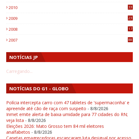
1
2010
33
1
2009
23
4
2008
17
1
2007
88
NOTÍCIAS JP
Carregando...
NOTÍCIAS DO G1 - GLOBO
Polícia intercepta carro com 47 tabletes de 'supermaconha' e
apreende até cão de raça com suspeito
- 8/8/2026
Inmet emite alerta de baixa umidade para 77 cidades do RN;
veja lista
- 8/8/2026
Eleições 2026: Mato Grosso tem 84 mil eleitores
analfabetos
- 8/8/2026
Canetas emagrecedoras escancaram luta desigual por acesso