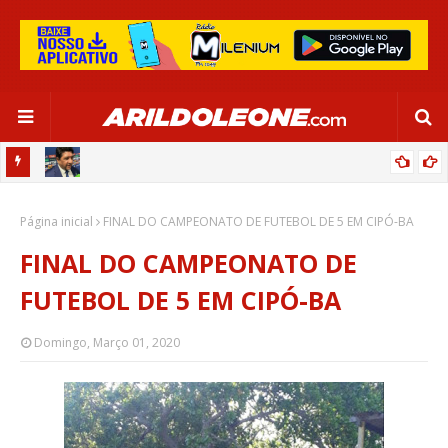
CA EM
EDNALDO RODRIGUES RELEMBRA INÍCIO DE RAFAELLE:
Página inicial
“SATISFAÇÃO MUITO GRANDE”
FINAL DO CAMPEONATO DE FUTEBOL DE 5 EM CIPÓ-BA
FINAL DO CAMPEONATO DE
FUTEBOL DE 5 EM CIPÓ-BA
Domingo, Março 01, 2020