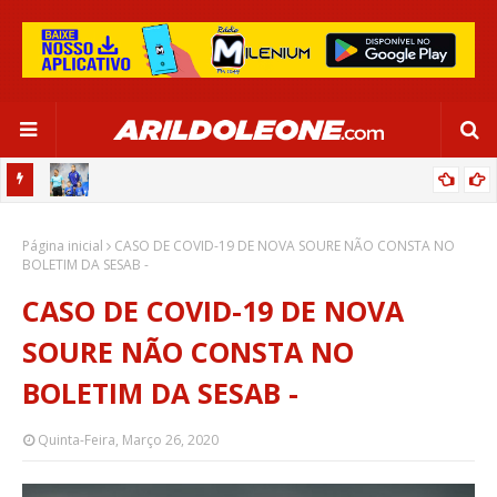
OR:
DE OLHO EM PARIS 2024, SELEÇÃO FEMININA GOLEIA JAMAICA EM
Página inicial
SALVADOR
CASO DE COVID-19 DE NOVA SOURE NÃO CONSTA NO
BOLETIM DA SESAB -
CASO DE COVID-19 DE NOVA
SOURE NÃO CONSTA NO
BOLETIM DA SESAB -
Quinta-Feira, Março 26, 2020