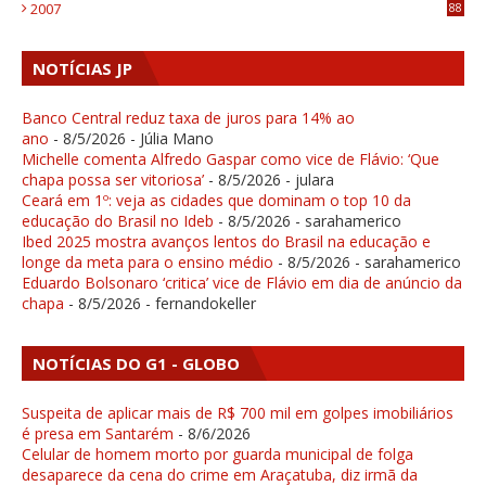
2007
88
NOTÍCIAS JP
Banco Central reduz taxa de juros para 14% ao
ano
- 8/5/2026
- Júlia Mano
Michelle comenta Alfredo Gaspar como vice de Flávio: ‘Que
chapa possa ser vitoriosa’
- 8/5/2026
- julara
Ceará em 1º: veja as cidades que dominam o top 10 da
educação do Brasil no Ideb
- 8/5/2026
- sarahamerico
Ibed 2025 mostra avanços lentos do Brasil na educação e
longe da meta para o ensino médio
- 8/5/2026
- sarahamerico
Eduardo Bolsonaro ‘critica’ vice de Flávio em dia de anúncio da
chapa
- 8/5/2026
- fernandokeller
NOTÍCIAS DO G1 - GLOBO
Suspeita de aplicar mais de R$ 700 mil em golpes imobiliários
é presa em Santarém
- 8/6/2026
Celular de homem morto por guarda municipal de folga
desaparece da cena do crime em Araçatuba, diz irmã da