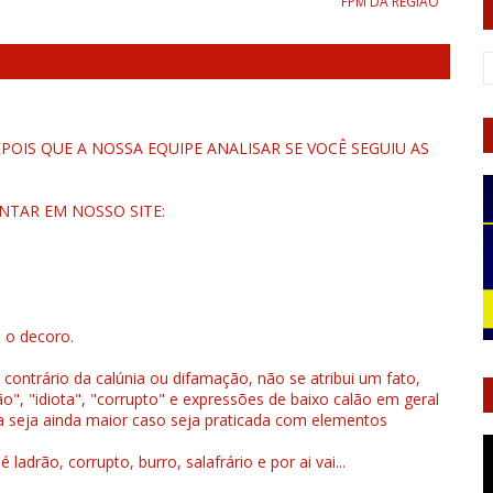
FPM DA REGIÃO
OIS QUE A NOSSA EQUIPE ANALISAR SE VOCÊ SEGUIU AS
NTAR EM NOSSO SITE:
u o decoro.
 contrário da calúnia ou difamação, não se atribui um fato,
", "idiota", "corrupto" e expressões de baixo calão em geral
a seja ainda maior caso seja praticada com elementos
drão, corrupto, burro, salafrário e por ai vai...