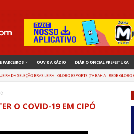
 E PARCEIROS
OUVIR A RÁDIO
DIÁRIO OFICIAL PREFEITURA
UEIRA DA SELEÇÃO BRASILEIRA - GLOBO ESPORTE (TV BAHIA - REDE GLOBO 0
PÓ
ER O COVID-19 EM CIPÓ