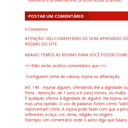
TRANSPORTE INTERMUNICIPAL DE NOVA SOURE SUSPENSO
POSTAR UM COMENTÁRIO
0 Comentários
ATENÇÃO: SEU COMENTÁRIO SÓ SERÁ APROVADO DEP
REGRAS DO SITE.
ABAIXO TEMOS AS REGRAS PARA VOCÊ PODER COME
>>>Não serão aceitos comentários que:<<<
-Configurem crime de calúnia, injúria ou difamação;
Art. 140 - Injuriar alguém, ofendendo-lhe a dignidade o
Pena - detenção, de 1 (um) a 6 (seis) meses, ou multa.
É qualquer ofensa à dignidade de alguém. Na injúria, ao
mas uma opinião. O uso de palavras fortes como "ladrão
representam crime. A injúria pode fazer com que a pen
referentes a raça, cor, etnia, religião ou origem.
Exemplo: Um comentário onde o autor diga que fulano é la