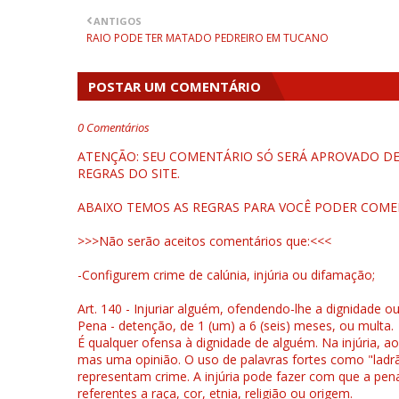
ANTIGOS
RAIO PODE TER MATADO PEDREIRO EM TUCANO
POSTAR UM COMENTÁRIO
0 Comentários
ATENÇÃO: SEU COMENTÁRIO SÓ SERÁ APROVADO DEP
REGRAS DO SITE.
ABAIXO TEMOS AS REGRAS PARA VOCÊ PODER COME
>>>Não serão aceitos comentários que:<<<
-Configurem crime de calúnia, injúria ou difamação;
Art. 140 - Injuriar alguém, ofendendo-lhe a dignidade o
Pena - detenção, de 1 (um) a 6 (seis) meses, ou multa.
É qualquer ofensa à dignidade de alguém. Na injúria, ao
mas uma opinião. O uso de palavras fortes como "ladrão
representam crime. A injúria pode fazer com que a pen
referentes a raça, cor, etnia, religião ou origem.