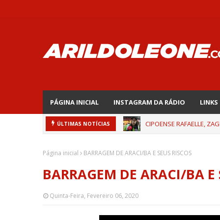
PÁGINA INICIAL
INSTAGRAM DA RÁDIO
LINKS
CIPOENSE RAFAELLE, ZAG
ÚLTIMAS NOTÍCIAS
Página inicial
BARRAGEM DE ARACI/BA E SEUS RISCOS
BARRAGEM DE ARACI/BA E 
Quinta-Feira, Fevereiro 06, 2020