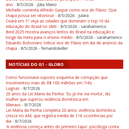
ano
- 8/5/2026
- Júlia Mano
Michelle comenta Alfredo Gaspar como vice de Flávio: ‘Que
chapa possa ser vitoriosa’
- 8/5/2026
- julara
Ceará em 1º: veja as cidades que dominam o top 10 da
educação do Brasil no Ideb
- 8/5/2026
- sarahamerico
Ibed 2025 mostra avanços lentos do Brasil na educação e
longe da meta para o ensino médio
- 8/5/2026
- sarahamerico
Eduardo Bolsonaro ‘critica’ vice de Flávio em dia de anúncio da
chapa
- 8/5/2026
- fernandokeller
NOTÍCIAS DO G1 - GLOBO
Como funcionava suposto esquema de corrupção que
movimentou mais de R$ 100 milhões em Três
Lagoas
- 8/7/2026
20 anos da Lei Maria da Penha: 'Eu já me via morta', diz
mulher que superou violência doméstica em
Manaus
- 8/7/2026
Lei Maria da Penha completa 20 anos; violência doméstica
cresce no AM, que registra média de 116 ocorrências por
dia
- 8/7/2026
'A violência começa antes do primeiro tapa': psicóloga conta