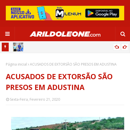
OR:
DE OLHO EM PARIS 2024, SELEÇÃO FEMININA GOLEIA JAMAICA EM
Página inicial
SALVADOR
ACUSADOS DE EXTORSÃO SÃO PRESOS EM ADUSTINA
ACUSADOS DE EXTORSÃO SÃO
PRESOS EM ADUSTINA
Sexta-Feira, Fevereiro 21, 2020