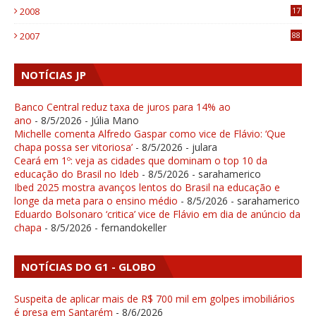
2008
17
1
2007
88
NOTÍCIAS JP
Banco Central reduz taxa de juros para 14% ao
ano
- 8/5/2026
- Júlia Mano
Michelle comenta Alfredo Gaspar como vice de Flávio: ‘Que
chapa possa ser vitoriosa’
- 8/5/2026
- julara
Ceará em 1º: veja as cidades que dominam o top 10 da
educação do Brasil no Ideb
- 8/5/2026
- sarahamerico
Ibed 2025 mostra avanços lentos do Brasil na educação e
longe da meta para o ensino médio
- 8/5/2026
- sarahamerico
Eduardo Bolsonaro ‘critica’ vice de Flávio em dia de anúncio da
chapa
- 8/5/2026
- fernandokeller
NOTÍCIAS DO G1 - GLOBO
Suspeita de aplicar mais de R$ 700 mil em golpes imobiliários
é presa em Santarém
- 8/6/2026