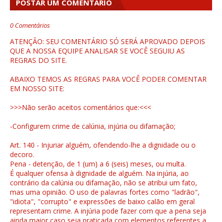
POSTAR UM COMENTÁRIO
0 Comentários
ATENÇÃO: SEU COMENTÁRIO SÓ SERÁ APROVADO DEPOIS
QUE A NOSSA EQUIPE ANALISAR SE VOCÊ SEGUIU AS
REGRAS DO SITE.
ABAIXO TEMOS AS REGRAS PARA VOCÊ PODER COMENTAR
EM NOSSO SITE:
>>>Não serão aceitos comentários que:<<<
-Configurem crime de calúnia, injúria ou difamação;
Art. 140 - Injuriar alguém, ofendendo-lhe a dignidade ou o
decoro.
Pena - detenção, de 1 (um) a 6 (seis) meses, ou multa.
É qualquer ofensa à dignidade de alguém. Na injúria, ao
contrário da calúnia ou difamação, não se atribui um fato,
mas uma opinião. O uso de palavras fortes como "ladrão",
"idiota", "corrupto" e expressões de baixo calão em geral
representam crime. A injúria pode fazer com que a pena seja
ainda maior caso seja praticada com elementos referentes a