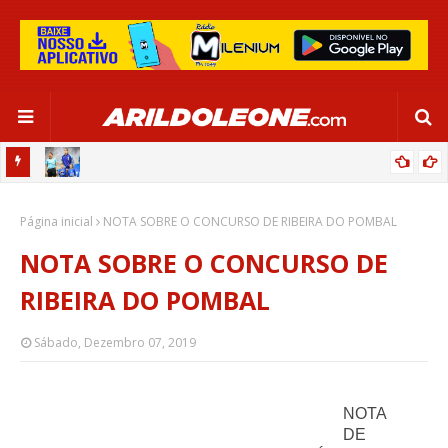
OR:
DE OLHO EM PARIS 2024, SELEÇÃO FEMININA GOLEIA JAMAICA EM
Página inicial
SALVADOR
NOTA SOBRE O CONCURSO DE RIBEIRA DO POMBAL
NOTA SOBRE O CONCURSO DE
RIBEIRA DO POMBAL
Sábado, Dezembro 07, 2019
NOTA
DE