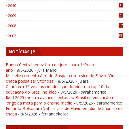
2010
33
1
2009
23
4
2008
17
1
2007
88
NOTÍCIAS JP
Banco Central reduz taxa de juros para 14% ao
ano
- 8/5/2026
- Júlia Mano
Michelle comenta Alfredo Gaspar como vice de Flávio: ‘Que
chapa possa ser vitoriosa’
- 8/5/2026
- julara
Ceará em 1º: veja as cidades que dominam o top 10 da
educação do Brasil no Ideb
- 8/5/2026
- sarahamerico
Ibed 2025 mostra avanços lentos do Brasil na educação e
longe da meta para o ensino médio
- 8/5/2026
- sarahamerico
Eduardo Bolsonaro ‘critica’ vice de Flávio em dia de anúncio da
chapa
- 8/5/2026
- fernandokeller