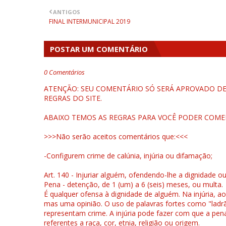
ANTIGOS
FINAL INTERMUNICIPAL 2019
POSTAR UM COMENTÁRIO
0 Comentários
ATENÇÃO: SEU COMENTÁRIO SÓ SERÁ APROVADO DEP
REGRAS DO SITE.
ABAIXO TEMOS AS REGRAS PARA VOCÊ PODER COME
>>>Não serão aceitos comentários que:<<<
-Configurem crime de calúnia, injúria ou difamação;
Art. 140 - Injuriar alguém, ofendendo-lhe a dignidade o
Pena - detenção, de 1 (um) a 6 (seis) meses, ou multa.
É qualquer ofensa à dignidade de alguém. Na injúria, ao
mas uma opinião. O uso de palavras fortes como "ladrão
representam crime. A injúria pode fazer com que a pen
referentes a raça, cor, etnia, religião ou origem.