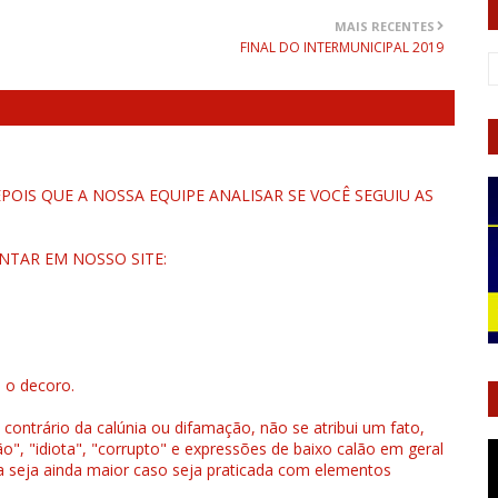
MAIS RECENTES
FINAL DO INTERMUNICIPAL 2019
OIS QUE A NOSSA EQUIPE ANALISAR SE VOCÊ SEGUIU AS
NTAR EM NOSSO SITE:
u o decoro.
 contrário da calúnia ou difamação, não se atribui um fato,
", "idiota", "corrupto" e expressões de baixo calão em geral
a seja ainda maior caso seja praticada com elementos