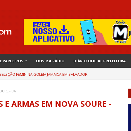
 E PARCEIROS
OUVIR A RÁDIO
DIÁRIO OFICIAL PREFEITURA
 SELEÇÃO FEMININA GOLEIA JAMAICA EM SALVADOR
OURE - BA
 E ARMAS EM NOVA SOURE -