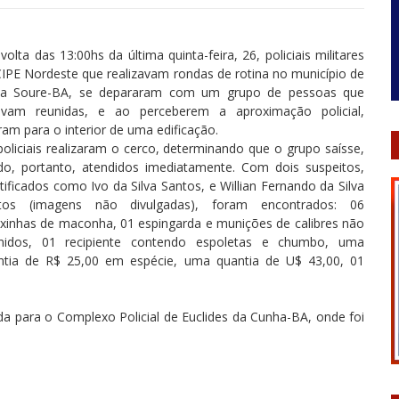
volta das 13:00hs da última quinta-feira, 26, policiais militares
CIPE Nordeste que realizavam rondas de rotina no município de
a Soure-BA, se depararam com um grupo de pessoas que
avam reunidas, e ao perceberem a aproximação policial,
ram para o interior de uma edificação.
oliciais realizaram o cerco, determinando que o grupo saísse,
do, portanto, atendidos imediatamente. Com dois suspeitos,
tificados como Ivo da Silva Santos, e Willian Fernando da Silva
tos (imagens não divulgadas), foram encontrados: 06
uxinhas de maconha, 01 espingarda e munições de calibres não
inidos, 01 recipiente contendo espoletas e chumbo, uma
ntia de R$ 25,00 em espécie, uma quantia de U$ 43,00, 01
da para o Complexo Policial de Euclides da Cunha-BA, onde foi