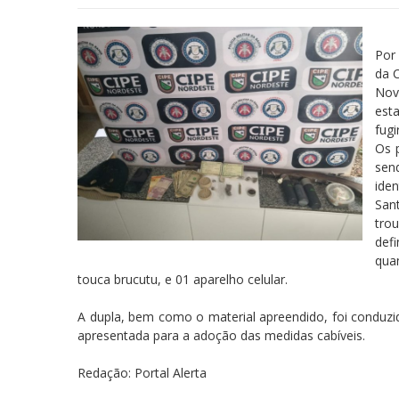
Por 
da 
Nov
est
fugi
Os p
sen
iden
San
tro
def
qua
touca brucutu, e 01 aparelho celular.
A dupla, bem como o material apreendido, foi conduzi
apresentada para a adoção das medidas cabíveis.
Redação: Portal Alerta