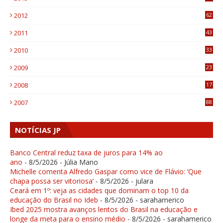
6
2012
62
1
2011
43
1
2010
33
1
2009
23
4
2008
17
1
2007
88
NOTÍCIAS JP
Banco Central reduz taxa de juros para 14% ao
ano
- 8/5/2026
- Júlia Mano
Michelle comenta Alfredo Gaspar como vice de Flávio: ‘Que
chapa possa ser vitoriosa’
- 8/5/2026
- julara
Ceará em 1º: veja as cidades que dominam o top 10 da
educação do Brasil no Ideb
- 8/5/2026
- sarahamerico
Ibed 2025 mostra avanços lentos do Brasil na educação e
longe da meta para o ensino médio
- 8/5/2026
- sarahamerico