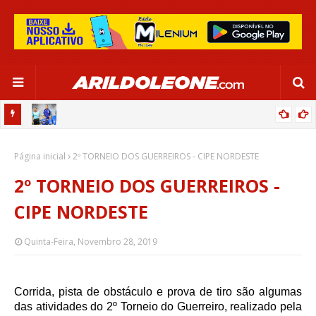
OR:
DE OLHO EM PARIS 2024, SELEÇÃO FEMININA GOLEIA JAMAICA EM
Página inicial
SALVADOR
2º TORNEIO DOS GUERREIROS - CIPE NORDESTE
2º TORNEIO DOS GUERREIROS -
CIPE NORDESTE
Quinta-Feira, Novembro 28, 2019
Corrida, pista de obstáculo e prova de tiro são algumas
das atividades do 2º Torneio do Guerreiro, realizado pela