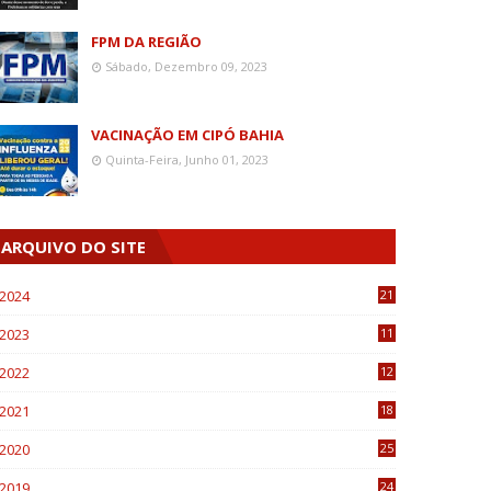
FPM DA REGIÃO
Sábado, Dezembro 09, 2023
VACINAÇÃO EM CIPÓ BAHIA
Quinta-Feira, Junho 01, 2023
ARQUIVO DO SITE
2024
21
2023
11
6
2022
12
0
2021
18
7
2020
25
0
2019
24