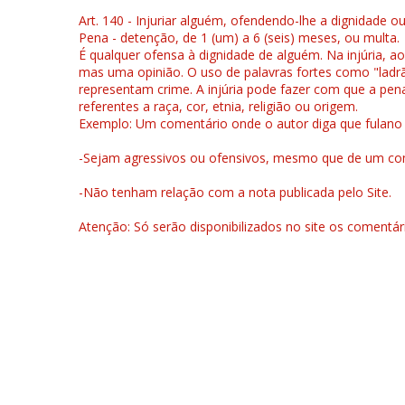
Art. 140 - Injuriar alguém, ofendendo-lhe a dignidade o
Pena - detenção, de 1 (um) a 6 (seis) meses, ou multa.
É qualquer ofensa à dignidade de alguém. Na injúria, ao
mas uma opinião. O uso de palavras fortes como "ladrão
representam crime. A injúria pode fazer com que a pen
referentes a raça, cor, etnia, religião ou origem.
Exemplo: Um comentário onde o autor diga que fulano é la
-Sejam agressivos ou ofensivos, mesmo que de um come
-Não tenham relação com a nota publicada pelo Site.
Atenção: Só serão disponibilizados no site os comentá