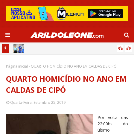
OR:
DE OLHO EM PARIS 2024, SELEÇÃO FEMININA GOLEIA JAMAICA EM
Página inicial
SALVADOR
QUARTO HOMICÍDIO NO ANO EM CALDAS DE CIPÓ
QUARTO HOMICÍDIO NO ANO EM
CALDAS DE CIPÓ
Quarta-Feira, Setembro 25, 2019
Por volta das
22:00hs do
último