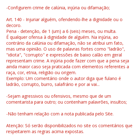
-Configurem crime de calúnia, injúria ou difamação;
Art. 140 - Injuriar alguém, ofendendo-lhe a dignidade ou o
decoro.
Pena - detenção, de 1 (um) a 6 (seis) meses, ou multa.
É qualquer ofensa à dignidade de alguém. Na injúria, ao
contrário da calúnia ou difamação, não se atribui um fato,
mas uma opinião. O uso de palavras fortes como "ladrão",
"idiota", "corrupto" e expressões de baixo calão em geral
representam crime. A injúria pode fazer com que a pena seja
ainda maior caso seja praticada com elementos referentes a
raça, cor, etnia, religião ou origem.
Exemplo: Um comentário onde o autor diga que fulano é
ladrão, corrupto, burro, salafrário e por ai vai...
-Sejam agressivos ou ofensivos, mesmo que de um
comentarista para outro; ou contenham palavrões, insultos;
-Não tenham relação com a nota publicada pelo Site.
Atenção: Só serão disponibilizados no site os comentários que
respeitarem as regras acima expostas.