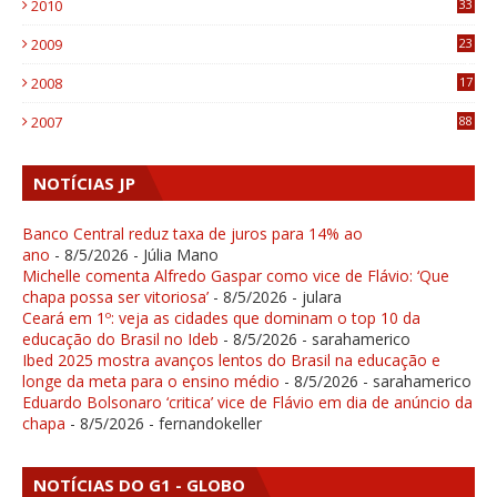
2010
33
1
2009
23
4
2008
17
1
2007
88
NOTÍCIAS JP
Banco Central reduz taxa de juros para 14% ao
ano
- 8/5/2026
- Júlia Mano
Michelle comenta Alfredo Gaspar como vice de Flávio: ‘Que
chapa possa ser vitoriosa’
- 8/5/2026
- julara
Ceará em 1º: veja as cidades que dominam o top 10 da
educação do Brasil no Ideb
- 8/5/2026
- sarahamerico
Ibed 2025 mostra avanços lentos do Brasil na educação e
longe da meta para o ensino médio
- 8/5/2026
- sarahamerico
Eduardo Bolsonaro ‘critica’ vice de Flávio em dia de anúncio da
chapa
- 8/5/2026
- fernandokeller
NOTÍCIAS DO G1 - GLOBO