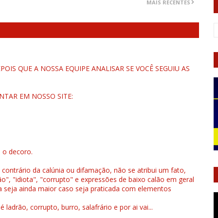
MAIS RECENTES
OIS QUE A NOSSA EQUIPE ANALISAR SE VOCÊ SEGUIU AS
NTAR EM NOSSO SITE:
u o decoro.
 contrário da calúnia ou difamação, não se atribui um fato,
", "idiota", "corrupto" e expressões de baixo calão em geral
a seja ainda maior caso seja praticada com elementos
drão, corrupto, burro, salafrário e por ai vai...