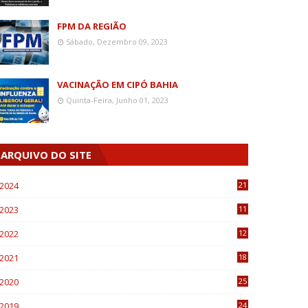
FPM DA REGIÃO
Sábado, Dezembro 09, 2023
VACINAÇÃO EM CIPÓ BAHIA
Quinta-Feira, Junho 01, 2023
ARQUIVO DO SITE
2024
21
2023
11
6
2022
12
0
2021
18
7
2020
25
0
2019
24