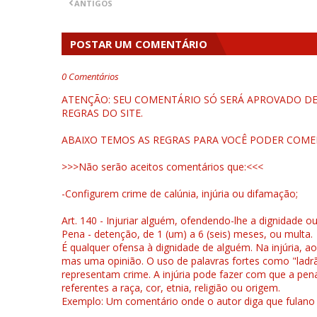
ANTIGOS
POSTAR UM COMENTÁRIO
0 Comentários
ATENÇÃO: SEU COMENTÁRIO SÓ SERÁ APROVADO DEP
REGRAS DO SITE.
ABAIXO TEMOS AS REGRAS PARA VOCÊ PODER COME
>>>Não serão aceitos comentários que:<<<
-Configurem crime de calúnia, injúria ou difamação;
Art. 140 - Injuriar alguém, ofendendo-lhe a dignidade o
Pena - detenção, de 1 (um) a 6 (seis) meses, ou multa.
É qualquer ofensa à dignidade de alguém. Na injúria, ao
mas uma opinião. O uso de palavras fortes como "ladrão
representam crime. A injúria pode fazer com que a pen
referentes a raça, cor, etnia, religião ou origem.
Exemplo: Um comentário onde o autor diga que fulano é la