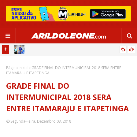
OR:
DE OLHO EM PARIS 2024, SELEÇÃO FEMININA GOLEIA JAMAICA EM
Página inicial
SALVADOR
GRADE FINAL DO INTERMUNICIPAL 2018 SERA ENTRE
ITAMARAJU E ITAPETINGA
GRADE FINAL DO
INTERMUNICIPAL 2018 SERA
ENTRE ITAMARAJU E ITAPETINGA
Segunda-Feira, Dezembro 03, 2018