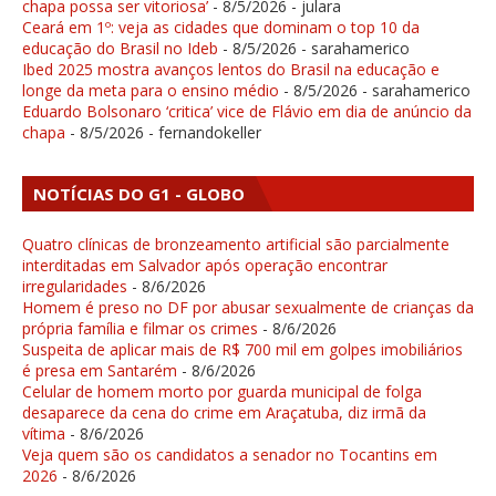
chapa possa ser vitoriosa’
- 8/5/2026
- julara
Ceará em 1º: veja as cidades que dominam o top 10 da
educação do Brasil no Ideb
- 8/5/2026
- sarahamerico
Ibed 2025 mostra avanços lentos do Brasil na educação e
longe da meta para o ensino médio
- 8/5/2026
- sarahamerico
Eduardo Bolsonaro ‘critica’ vice de Flávio em dia de anúncio da
chapa
- 8/5/2026
- fernandokeller
NOTÍCIAS DO G1 - GLOBO
Quatro clínicas de bronzeamento artificial são parcialmente
interditadas em Salvador após operação encontrar
irregularidades
- 8/6/2026
Homem é preso no DF por abusar sexualmente de crianças da
própria família e filmar os crimes
- 8/6/2026
Suspeita de aplicar mais de R$ 700 mil em golpes imobiliários
é presa em Santarém
- 8/6/2026
Celular de homem morto por guarda municipal de folga
desaparece da cena do crime em Araçatuba, diz irmã da
vítima
- 8/6/2026
Veja quem são os candidatos a senador no Tocantins em
2026
- 8/6/2026