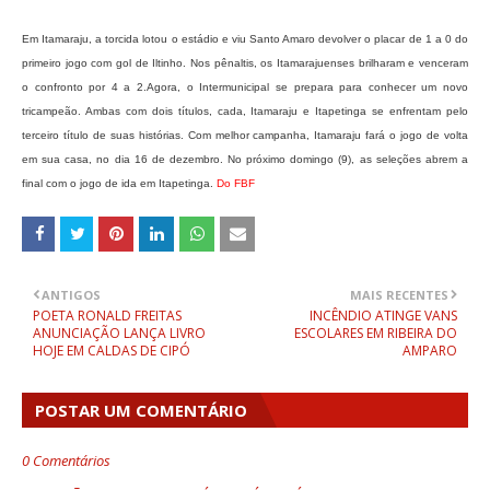
Em Itamaraju, a torcida lotou o estádio e viu Santo Amaro devolver o placar de 1 a 0 do
primeiro jogo com gol de Iltinho. Nos pênaltis, os Itamarajuenses brilharam e venceram
o confronto por 4 a 2.
Agora, o Intermunicipal se prepara para conhecer um novo
tricampeão. Ambas com dois títulos, cada, Itamaraju e Itapetinga se enfrentam pelo
terceiro título de suas histórias.
Com melhor campanha, Itamaraju fará o jogo de volta
em sua casa, no dia 16 de dezembro. No próximo domingo (9), as seleções abrem a
final com o jogo de ida em Itapetinga.
Do FBF
ANTIGOS
MAIS RECENTES
POETA RONALD FREITAS
INCÊNDIO ATINGE VANS
ANUNCIAÇÃO LANÇA LIVRO
ESCOLARES EM RIBEIRA DO
HOJE EM CALDAS DE CIPÓ
AMPARO
POSTAR UM COMENTÁRIO
0 Comentários