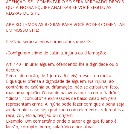
ATENÇÃO: SEU COMENTÁRIO SÓ SERÁ APROVADO DEPOIS
QUE A NOSSA EQUIPE ANALISAR SE VOCÊ SEGUIU AS
REGRAS DO SITE.
ABAIXO TEMOS AS REGRAS PARA VOCÊ PODER COMENTAR
EM NOSSO SITE:
>>>Não serão aceitos comentários que:<<<
-Configurem crime de calúnia, injúria ou difamação;
Art. 140 - Injuriar alguém, ofendendo-lhe a dignidade ou o
decoro.
Pena - detenção, de 1 (um) a 6 (seis) meses, ou multa.
É qualquer ofensa à dignidade de alguém. Na injúria, ao
contrário da calúnia ou difamação, não se atribui um fato,
mas uma opinião. O uso de palavras fortes como "ladrão",
"idiota", "corrupto" e expressões de baixo calão em geral
representam crime. A injúria pode fazer com que a pena seja
ainda maior caso seja praticada com elementos referentes a
raça, cor, etnia, religião ou origem.
Exemplo: Um comentário onde o autor diga que fulano é
ladrão, corrupto, burro, salafrário e por ai vai...