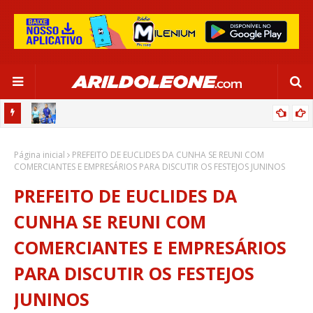
OR:
DE OLHO EM PARIS 2024, SELEÇÃO FEMININA GOLEIA JAMAICA EM
Página inicial
SALVADOR
PREFEITO DE EUCLIDES DA CUNHA SE REUNI COM
COMERCIANTES E EMPRESÁRIOS PARA DISCUTIR OS FESTEJOS JUNINOS
PREFEITO DE EUCLIDES DA
CUNHA SE REUNI COM
COMERCIANTES E EMPRESÁRIOS
PARA DISCUTIR OS FESTEJOS
JUNINOS