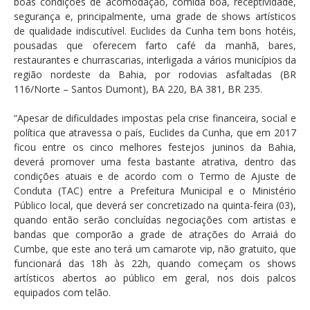
boas condições de acomodação, comida boa, receptividade,
segurança e, principalmente, uma grade de shows artísticos
de qualidade indiscutível. Euclides da Cunha tem bons hotéis,
pousadas que oferecem farto café da manhã, bares,
restaurantes e churrascarias, interligada a vários municípios da
região nordeste da Bahia, por rodovias asfaltadas (BR
116/Norte – Santos Dumont), BA 220, BA 381, BR 235.
“Apesar de dificuldades impostas pela crise financeira, social e
política que atravessa o país, Euclides da Cunha, que em 2017
ficou entre os cinco melhores festejos juninos da Bahia,
deverá promover uma festa bastante atrativa, dentro das
condições atuais e de acordo com o Termo de Ajuste de
Conduta (TAC) entre a Prefeitura Municipal e o Ministério
Público local, que deverá ser concretizado na quinta-feira (03),
quando então serão concluídas negociações com artistas e
bandas que comporão a grade de atrações do Arraiá do
Cumbe, que este ano terá um camarote vip, não gratuito, que
funcionará das 18h às 22h, quando começam os shows
artísticos abertos ao público em geral, nos dois palcos
equipados com telão.