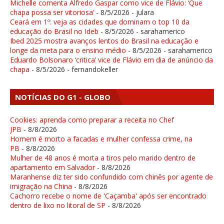
Michelle comenta Alfredo Gaspar como vice de Flávio: ‘Que
chapa possa ser vitoriosa’
- 8/5/2026
- julara
Ceará em 1º: veja as cidades que dominam o top 10 da
educação do Brasil no Ideb
- 8/5/2026
- sarahamerico
Ibed 2025 mostra avanços lentos do Brasil na educação e
longe da meta para o ensino médio
- 8/5/2026
- sarahamerico
Eduardo Bolsonaro ‘critica’ vice de Flávio em dia de anúncio da
chapa
- 8/5/2026
- fernandokeller
NOTÍCIAS DO G1 - GLOBO
Cookies: aprenda como preparar a receita no Chef
JPB
- 8/8/2026
Homem é morto a facadas e mulher confessa crime, na
PB
- 8/8/2026
Mulher de 48 anos é morta a tiros pelo marido dentro de
apartamento em Salvador
- 8/8/2026
Maranhense diz ter sido confundido com chinês por agente de
imigração na China
- 8/8/2026
Cachorro recebe o nome de 'Caçamba' após ser encontrado
dentro de lixo no litoral de SP
- 8/8/2026