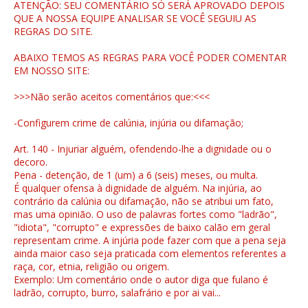
ATENÇÃO: SEU COMENTÁRIO SÓ SERÁ APROVADO DEPOIS
QUE A NOSSA EQUIPE ANALISAR SE VOCÊ SEGUIU AS
REGRAS DO SITE.
ABAIXO TEMOS AS REGRAS PARA VOCÊ PODER COMENTAR
EM NOSSO SITE:
>>>Não serão aceitos comentários que:<<<
-Configurem crime de calúnia, injúria ou difamação;
Art. 140 - Injuriar alguém, ofendendo-lhe a dignidade ou o
decoro.
Pena - detenção, de 1 (um) a 6 (seis) meses, ou multa.
É qualquer ofensa à dignidade de alguém. Na injúria, ao
contrário da calúnia ou difamação, não se atribui um fato,
mas uma opinião. O uso de palavras fortes como "ladrão",
"idiota", "corrupto" e expressões de baixo calão em geral
representam crime. A injúria pode fazer com que a pena seja
ainda maior caso seja praticada com elementos referentes a
raça, cor, etnia, religião ou origem.
Exemplo: Um comentário onde o autor diga que fulano é
ladrão, corrupto, burro, salafrário e por ai vai...