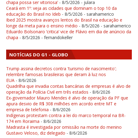
chapa possa ser vitoriosa’
- 8/5/2026
- julara
Ceará em 1º: veja as cidades que dominam o top 10 da
educação do Brasil no Ideb
- 8/5/2026
- sarahamerico
Ibed 2025 mostra avanços lentos do Brasil na educação e
longe da meta para o ensino médio
- 8/5/2026
- sarahamerico
Eduardo Bolsonaro ‘critica’ vice de Flávio em dia de anúncio da
chapa
- 8/5/2026
- fernandokeller
NOTÍCIAS DO G1 - GLOBO
Trump assina decretos contra 'turismo de nascimento';
relembre famosas brasileiras que deram à luz nos
EUA
- 8/6/2026
Quadrilha que invadia contas bancárias de empresas é alvo de
operação da Polícia Civil em três estados
- 8/6/2026
Ex-governador Mauro Mendes é alvo de operação da PF que
apura desvio de R$ 308 milhões em acordo entre MT e
empresa de telefonia
- 8/6/2026
Indígenas protestam contra a lei do marco temporal na BR-
174 em Roraima
- 8/6/2026
Madrasta é investigada por omissão na morte do menino
Gustavo Veloso, diz delegado
- 8/6/2026