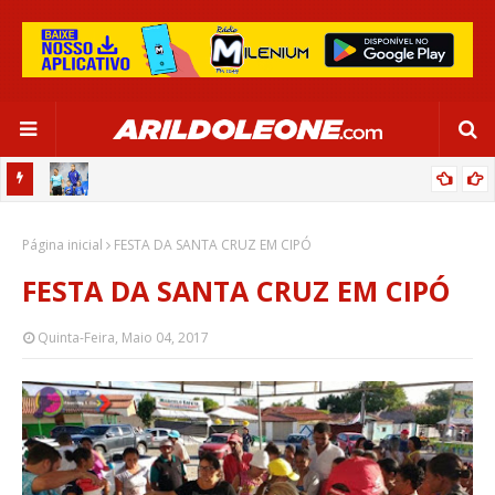
OR:
DE OLHO EM PARIS 2024, SELEÇÃO FEMININA GOLEIA JAMAICA EM
Página inicial
SALVADOR
FESTA DA SANTA CRUZ EM CIPÓ
FESTA DA SANTA CRUZ EM CIPÓ
Quinta-Feira, Maio 04, 2017