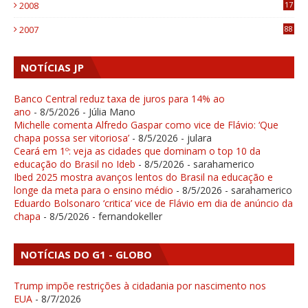
2008
17
1
2007
88
NOTÍCIAS JP
Banco Central reduz taxa de juros para 14% ao
ano
- 8/5/2026
- Júlia Mano
Michelle comenta Alfredo Gaspar como vice de Flávio: ‘Que
chapa possa ser vitoriosa’
- 8/5/2026
- julara
Ceará em 1º: veja as cidades que dominam o top 10 da
educação do Brasil no Ideb
- 8/5/2026
- sarahamerico
Ibed 2025 mostra avanços lentos do Brasil na educação e
longe da meta para o ensino médio
- 8/5/2026
- sarahamerico
Eduardo Bolsonaro ‘critica’ vice de Flávio em dia de anúncio da
chapa
- 8/5/2026
- fernandokeller
NOTÍCIAS DO G1 - GLOBO
Trump impõe restrições à cidadania por nascimento nos
EUA
- 8/7/2026