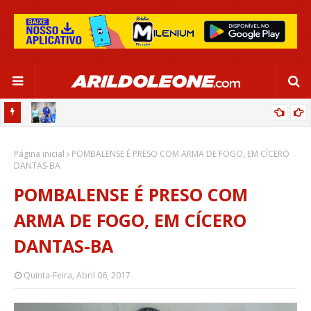
OR:
DE OLHO EM PARIS 2024, SELEÇÃO FEMININA GOLEIA JAMAICA EM
Página inicial
SALVADOR
POMBALENSE É PRESO COM ARMA DE FOGO, EM CÍCERO
DANTAS-BA
POMBALENSE É PRESO COM
ARMA DE FOGO, EM CÍCERO
DANTAS-BA
Quinta-Feira, Abril 06, 2017