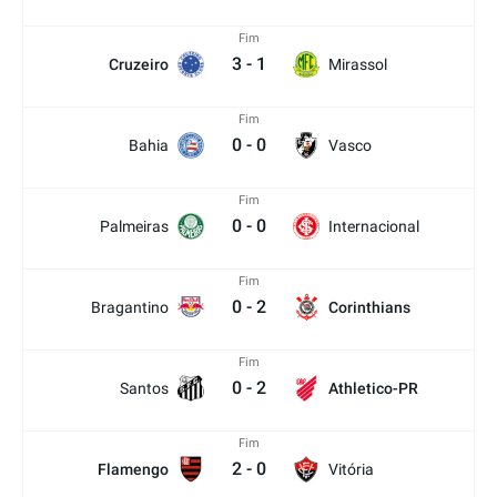
Fim
3
-
1
Cruzeiro
Mirassol
Fim
0
-
0
Bahia
Vasco
Fim
0
-
0
Palmeiras
Internacional
Fim
0
-
2
Bragantino
Corinthians
Fim
0
-
2
Santos
Athletico-PR
Fim
2
-
0
Flamengo
Vitória