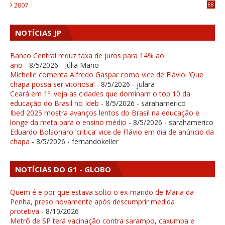
2007
88
NOTÍCIAS JP
Banco Central reduz taxa de juros para 14% ao
ano
- 8/5/2026
- Júlia Mano
Michelle comenta Alfredo Gaspar como vice de Flávio: ‘Que
chapa possa ser vitoriosa’
- 8/5/2026
- julara
Ceará em 1º: veja as cidades que dominam o top 10 da
educação do Brasil no Ideb
- 8/5/2026
- sarahamerico
Ibed 2025 mostra avanços lentos do Brasil na educação e
longe da meta para o ensino médio
- 8/5/2026
- sarahamerico
Eduardo Bolsonaro ‘critica’ vice de Flávio em dia de anúncio da
chapa
- 8/5/2026
- fernandokeller
NOTÍCIAS DO G1 - GLOBO
Quem é e por que estava solto o ex-marido de Maria da
Penha, preso novamente após descumprir medida
protetiva
- 8/10/2026
Metrô de SP terá vacinação contra sarampo, caxumba e