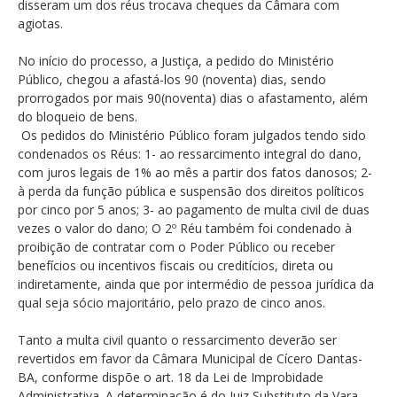
disseram um dos réus trocava cheques da Câmara com
agiotas.
No início do processo, a Justiça, a pedido do Ministério
Público, chegou a afastá-los 90 (noventa) dias, sendo
prorrogados por mais 90(noventa) dias o afastamento, além
do bloqueio de bens.
Os pedidos do Ministério Público foram julgados tendo sido
condenados os Réus: 1- ao ressarcimento integral do dano,
com juros legais de 1% ao mês a partir dos fatos danosos; 2-
à perda da função pública e suspensão dos direitos políticos
por cinco por 5 anos; 3- ao pagamento de multa civil de duas
vezes o valor do dano; O 2º Réu também foi condenado à
proibição de contratar com o Poder Público ou receber
benefícios ou incentivos fiscais ou creditícios, direta ou
indiretamente, ainda que por intermédio de pessoa jurídica da
qual seja sócio majoritário, pelo prazo de cinco anos.
Tanto a multa civil quanto o ressarcimento deverão ser
revertidos em favor da Câmara Municipal de Cícero Dantas-
BA, conforme dispõe o art. 18 da Lei de Improbidade
Administrativa. A determinação é do Juiz Substituto da Vara