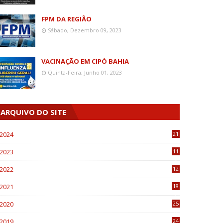
FPM DA REGIÃO
Sábado, Dezembro 09, 2023
VACINAÇÃO EM CIPÓ BAHIA
Quinta-Feira, Junho 01, 2023
ARQUIVO DO SITE
2024
21
2023
11
6
2022
12
0
2021
18
7
2020
25
0
2019
24