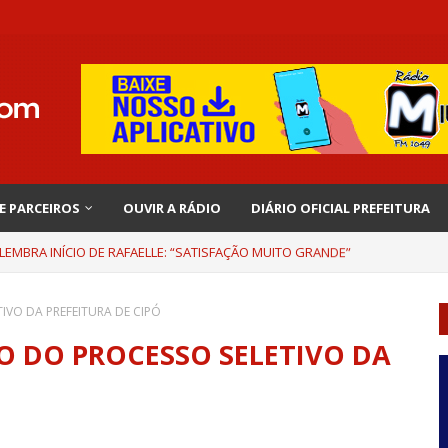
 E PARCEIROS
OUVIR A RÁDIO
DIÁRIO OFICIAL PREFEITURA
EMBRA INÍCIO DE RAFAELLE: “SATISFAÇÃO MUITO GRANDE”
IVO DA PREFEITURA DE CIPÓ
O DO PROCESSO SELETIVO DA