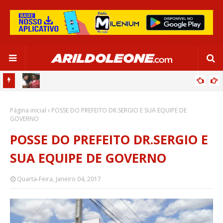
 GLOBO
CIPÓ BAHIA NO PROGRAMA BAHIA RURAL (REDE GLOBO - TV BAHIA)
Página inicial
02/06/2024
POSSE DO PREFEITO DR.SERGIO E SUA EQUIPE DE
GOVERNO
POSSE DO PREFEITO DR.SERGIO E
SUA EQUIPE DE GOVERNO
Quarta-Feira, Janeiro 04, 2017