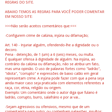
REGRAS DO SITE.
ABAIXO TEMOS AS REGRAS PARA VOCÊ PODER COMENTAR
EM NOSSO SITE:
>>>Não serão aceitos comentários que:<<<
-Configurem crime de calúnia, injúria ou difamação;
Art. 140 - Injuriar alguém, ofendendo-lhe a dignidade ou o
decoro.
Pena - detenção, de 1 (um) a 6 (seis) meses, ou multa.
É qualquer ofensa à dignidade de alguém. Na injúria, ao
contrário da calúnia ou difamação, não se atribui um fato,
mas uma opinião. O uso de palavras fortes como "ladrão",
"idiota", "corrupto" e expressões de baixo calão em geral
representam crime. A injúria pode fazer com que a pena seja
ainda maior caso seja praticada com elementos referentes a
raça, cor, etnia, religião ou origem.
Exemplo: Um comentário onde o autor diga que fulano é
ladrão, corrupto, burro, salafrário e por ai vai...
-Sejam agressivos ou ofensivos, mesmo que de um
comentarista para outro; ou contenham palavrões, insultos;