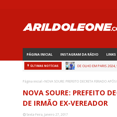
PÁGINA INICIAL
INSTAGRAM DA RÁDIO
LINKS
DE OLHO EM PARIS 2024,
ÚLTIMAS NOTÍCIAS
Página inicial
NOVA SOURE: PREFEITO DECRETA FERIADO APÓS
NOVA SOURE: PREFEITO D
DE IRMÃO EX-VEREADOR
Sexta-Feira, Janeiro 27, 2017