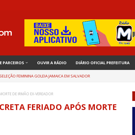
 E PARCEIROS
OUVIR A RÁDIO
DIÁRIO OFICIAL PREFEITURA
 SELEÇÃO FEMININA GOLEIA JAMAICA EM SALVADOR
 MORTE DE IRMÃO EX-VEREADOR
ECRETA FERIADO APÓS MORTE