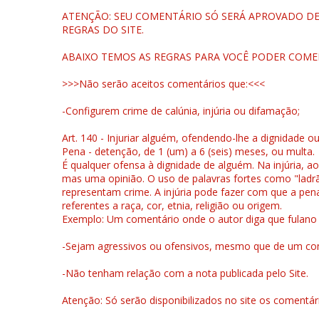
ATENÇÃO: SEU COMENTÁRIO SÓ SERÁ APROVADO DEP
REGRAS DO SITE.
ABAIXO TEMOS AS REGRAS PARA VOCÊ PODER COME
>>>Não serão aceitos comentários que:<<<
-Configurem crime de calúnia, injúria ou difamação;
Art. 140 - Injuriar alguém, ofendendo-lhe a dignidade o
Pena - detenção, de 1 (um) a 6 (seis) meses, ou multa.
É qualquer ofensa à dignidade de alguém. Na injúria, ao
mas uma opinião. O uso de palavras fortes como "ladrão
representam crime. A injúria pode fazer com que a pen
referentes a raça, cor, etnia, religião ou origem.
Exemplo: Um comentário onde o autor diga que fulano é la
-Sejam agressivos ou ofensivos, mesmo que de um come
-Não tenham relação com a nota publicada pelo Site.
Atenção: Só serão disponibilizados no site os comentá