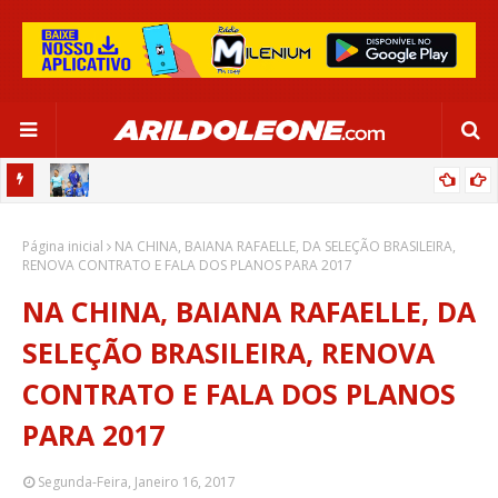
OR:
DE OLHO EM PARIS 2024, SELEÇÃO FEMININA GOLEIA JAMAICA EM
Página inicial
SALVADOR
NA CHINA, BAIANA RAFAELLE, DA SELEÇÃO BRASILEIRA,
RENOVA CONTRATO E FALA DOS PLANOS PARA 2017
NA CHINA, BAIANA RAFAELLE, DA
SELEÇÃO BRASILEIRA, RENOVA
CONTRATO E FALA DOS PLANOS
PARA 2017
Segunda-Feira, Janeiro 16, 2017