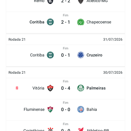
2
-
2
Remo
Atlético-MG
Fim
2
-
1
Coritiba
Chapecoense
Rodada 21
31/07/2026
Fim
0
-
1
Coritiba
Cruzeiro
Rodada 21
30/07/2026
Fim
0
-
4
Vitória
Palmeiras
2
Fim
0
-
0
Fluminense
Bahia
Fim
0
-
0
Corinthians
Athletico-PR