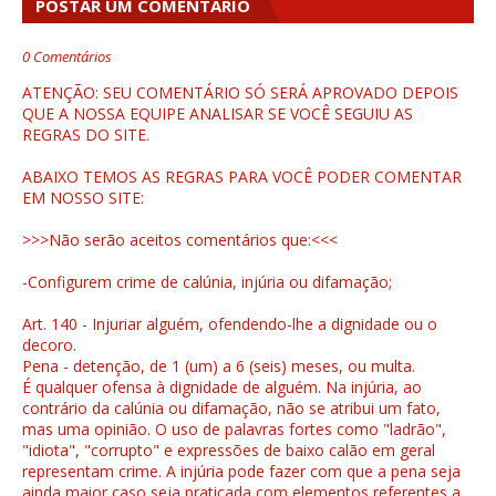
POSTAR UM COMENTÁRIO
0 Comentários
ATENÇÃO: SEU COMENTÁRIO SÓ SERÁ APROVADO DEPOIS
QUE A NOSSA EQUIPE ANALISAR SE VOCÊ SEGUIU AS
REGRAS DO SITE.
ABAIXO TEMOS AS REGRAS PARA VOCÊ PODER COMENTAR
EM NOSSO SITE:
>>>Não serão aceitos comentários que:<<<
-Configurem crime de calúnia, injúria ou difamação;
Art. 140 - Injuriar alguém, ofendendo-lhe a dignidade ou o
decoro.
Pena - detenção, de 1 (um) a 6 (seis) meses, ou multa.
É qualquer ofensa à dignidade de alguém. Na injúria, ao
contrário da calúnia ou difamação, não se atribui um fato,
mas uma opinião. O uso de palavras fortes como "ladrão",
"idiota", "corrupto" e expressões de baixo calão em geral
representam crime. A injúria pode fazer com que a pena seja
ainda maior caso seja praticada com elementos referentes a