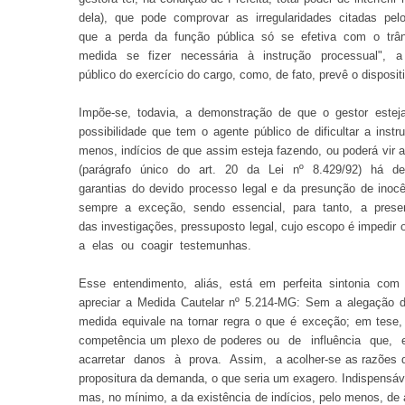
dela), que pode comprovar as irregularidades citadas pel
que a perda da função pública só se efetiva com o trân
medida se fizer necessária à instrução processual", a
público do exercício do cargo, como, de fato, prevê o disposit
Impõe-se, todavia, a demonstração de que o gestor esteja
possibilidade que tem o agente público de dificultar a ins
menos, indícios de que assim esteja fazendo, ou poderá vir
(parágrafo único do art. 20 da Lei nº 8.429/92) há de te
garantias do devido processo legal e da presunção de i
sempre a exceção, sendo essencial, para tanto, a presenç
das investigações, pressuposto legal, cujo escopo é impedi
a elas ou coagir testemunhas.
Esse entendimento, aliás, está em perfeita sintonia c
apreciar a Medida Cautelar nº 5.214-MG: Sem a alegação d
medida equivale na tornar regra o que é exceção; em tese,
competência um plexo de poderes ou de influência que
acarretar danos à prova. Assim, a acolher-se as razões do
propositura da demanda, o que seria um exagero. Indispensáve
mas, no mínimo, a da existência de indícios, pelo menos, d