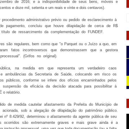
mbro de 2016; e a indisponibilidade de seus bens, móveis e
centos e doze mil, setenta e um reais e vinte e dois centavos).
 procedimento administrativo prévio ou pedido de esclarecimento à
ou de pagamento, concluiu que houve dilapidação de cerca de R$
 a título de ressarcimento da complementação do FUNDEF.
res são regulares, bem como que "o Parquet ou o Juízo a quo, em
ram fatos incontroversos que demonstrassem que a gestora
rocessual". (Grifos no original).
pública, na medida em que representa um verdadeiro caos
os e ambulâncias da Secretaria de Saúde, colocando em risco os
os públicos, conforme se infere dos ofícios encaminhados pelos
 a suspensão da eficácia da decisão atacada para possibilitar à
 o relatório.
dido de medida cautelar afastamento da Prefeita do Município de
 acionada, sob a alegação de dilapidação do patrimônio público.
Lei nº 8.429/92, determinou o afastamento da agente pública de seu
s ocorridos são extremamente graves e mais grave ainda é a
rir na instrução processual, uma vez que toda documentação (ou a falta