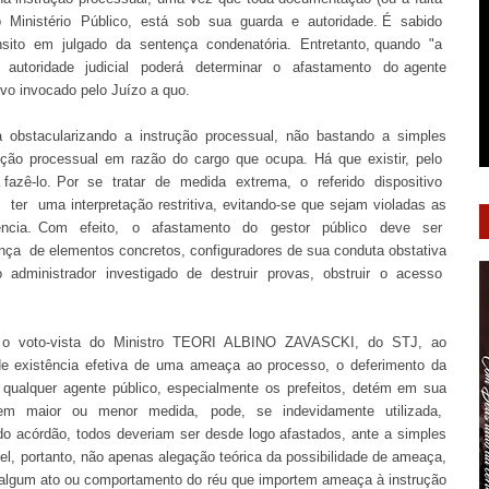
o Ministério Público, está sob sua guarda e autoridade. É sabido
sito em julgado da sentença condenatória. Entretanto, quando "a
 autoridade judicial poderá determinar o afastamento do agente
ivo invocado pelo Juízo a quo.
 obstacularizando a instrução processual, não bastando a simples
trução processual em razão do cargo que ocupa. Há que existir, pelo
 a fazê-lo. Por se tratar de medida extrema, o referido dispositivo
r uma interpretação restritiva, evitando-se que sejam violadas as
nocência. Com efeito, o afastamento do gestor público deve ser
a de elementos concretos, configuradores de sua conduta obstativa
r o administrador investigado de destruir provas, obstruir o acesso
om o voto-vista do Ministro TEORI ALBINO ZAVASCKI, do STJ, ao
e existência efetiva de uma ameaça ao processo, o deferimento da
 qualquer agente público, especialmente os prefeitos, detém em sua
, em maior ou menor medida, pode, se indevidamente utilizada,
 acórdão, todos deveriam ser desde logo afastados, ante a simples
l, portanto, não apenas alegação teórica da possibilidade de ameaça,
e algum ato ou comportamento do réu que importem ameaça à instrução