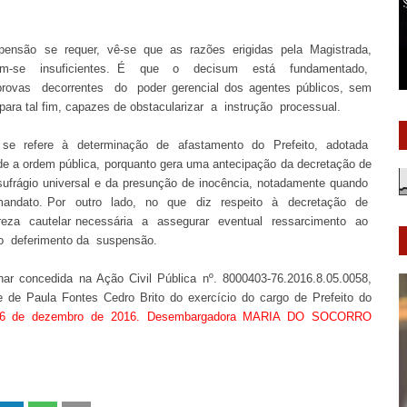
pensão se requer, vê-se que as razões erigidas pela Magistrada,
m-se insuficientes. É que o decisum está fundamentado,
ovas decorrentes do poder gerencial dos agentes públicos, sem
 para tal fim, capazes de obstacularizar a instrução processual.
 se refere à determinação de afastamento do Prefeito, adotada
de a ordem pública, porquanto gera uma antecipação da decretação de
 sufrágio universal e da presunção de inocência, notadamente quando
andato. Por outro lado, no que diz respeito à decretação de
reza cautelar necessária a assegurar eventual ressarcimento ao
r o deferimento da suspensão.
inar concedida na Ação Civil Pública nº. 8000403-76.2016.8.05.0058,
 de Paula Fontes Cedro Brito do exercício do cargo de Prefeito do
 26 de dezembro de 2016. Desembargadora MARIA DO SOCORRO