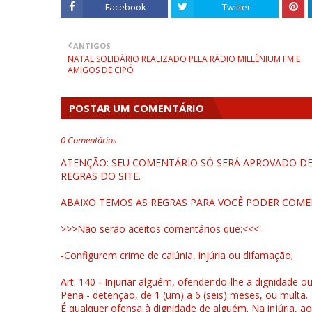
Facebook
Twitter
ANTIGOS
NATAL SOLIDÁRIO REALIZADO PELA RÁDIO MILLÊNIUM FM E
AMIGOS DE CIPÓ
POSTAR UM COMENTÁRIO
0 Comentários
ATENÇÃO: SEU COMENTÁRIO SÓ SERÁ APROVADO DEP
REGRAS DO SITE.
ABAIXO TEMOS AS REGRAS PARA VOCÊ PODER COME
>>>Não serão aceitos comentários que:<<<
-Configurem crime de calúnia, injúria ou difamação;
Art. 140 - Injuriar alguém, ofendendo-lhe a dignidade o
Pena - detenção, de 1 (um) a 6 (seis) meses, ou multa.
É qualquer ofensa à dignidade de alguém. Na injúria, ao