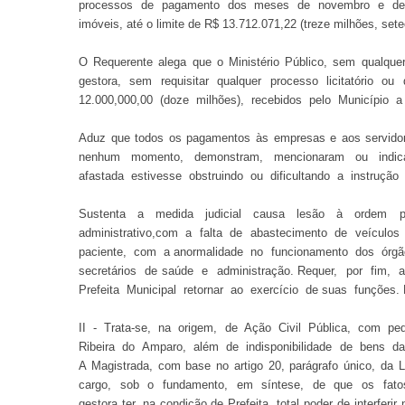
processos de pagamento dos meses de novembro e deze
imóveis, até o limite de R$ 13.712.071,22 (treze milhões, sete
O Requerente alega que o Ministério Público, sem qualquer
gestora, sem requisitar qualquer processo licitatório 
12.000,000,00 (doze milhões), recebidos pelo Município
Aduz que todos os pagamentos às empresas e aos servido
nenhum momento, demonstram, mencionaram ou indica
afastada estivesse obstruindo ou dificultando a instrução p
Sustenta a medida judicial causa lesão à ordem 
administrativo,com a falta de abastecimento de veícul
paciente, com a anormalidade no funcionamento dos órgã
secretários de saúde e administração. Requer, por fim,
Prefeita Municipal retornar ao exercício de suas funções. É
II - Trata-se, na origem, de Ação Civil Pública, com pe
Ribeira do Amparo, além de indisponibilidade de bens da
A Magistrada, com base no artigo 20, parágrafo único, da 
cargo, sob o fundamento, em síntese, de que os fato
gestora ter, na condição de Prefeita, total poder de interfe