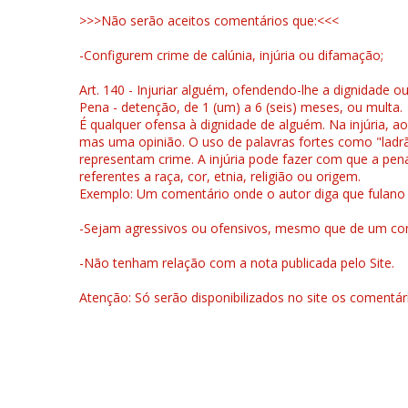
>>>Não serão aceitos comentários que:<<<
-Configurem crime de calúnia, injúria ou difamação;
Art. 140 - Injuriar alguém, ofendendo-lhe a dignidade o
Pena - detenção, de 1 (um) a 6 (seis) meses, ou multa.
É qualquer ofensa à dignidade de alguém. Na injúria, ao
mas uma opinião. O uso de palavras fortes como "ladrão
representam crime. A injúria pode fazer com que a pen
referentes a raça, cor, etnia, religião ou origem.
Exemplo: Um comentário onde o autor diga que fulano é la
-Sejam agressivos ou ofensivos, mesmo que de um come
-Não tenham relação com a nota publicada pelo Site.
Atenção: Só serão disponibilizados no site os comentá