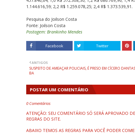
457.846,64; 1,0 R$ 572.308,30; 1,2 R$ 686.769,96; 1,4 R
1.144.616,59; 2,2 R$ 1.259.078,25; 2,4 R$ 1.373.539,91.
Pesquisa do Joilson Costa
Fonte: Joilson Costa
Postagem: Brankinho Mendes
Facebook
Twitter
ANTIGOS
SUSPEITO DE AMEAÇAR POLICIAIS, É PRESO EM CÍCERO DANTAS
BA
POSTAR UM COMENTÁRIO
0 Comentários
ATENÇÃO: SEU COMENTÁRIO SÓ SERÁ APROVADO DEP
REGRAS DO SITE.
ABAIXO TEMOS AS REGRAS PARA VOCÊ PODER COME