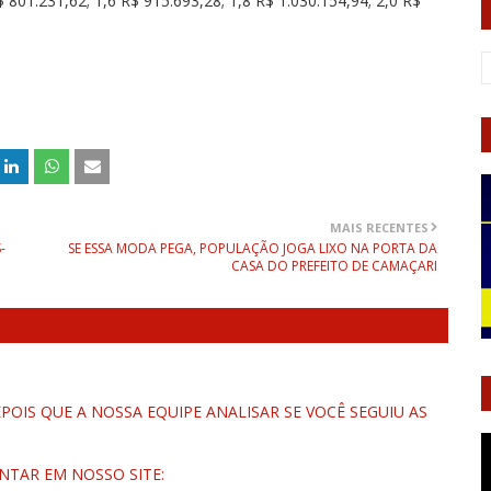
$ 801.231,62; 1,6 R$ 915.693,28; 1,8 R$ 1.030.154,94; 2,0 R$
MAIS RECENTES
-
SE ESSA MODA PEGA, POPULAÇÃO JOGA LIXO NA PORTA DA
CASA DO PREFEITO DE CAMAÇARI
OIS QUE A NOSSA EQUIPE ANALISAR SE VOCÊ SEGUIU AS
NTAR EM NOSSO SITE: