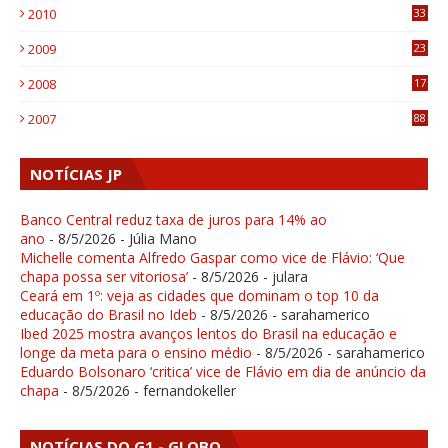
2010
33
1
2009
23
4
2008
17
1
2007
88
NOTÍCIAS JP
Banco Central reduz taxa de juros para 14% ao
ano
- 8/5/2026
- Júlia Mano
Michelle comenta Alfredo Gaspar como vice de Flávio: ‘Que
chapa possa ser vitoriosa’
- 8/5/2026
- julara
Ceará em 1º: veja as cidades que dominam o top 10 da
educação do Brasil no Ideb
- 8/5/2026
- sarahamerico
Ibed 2025 mostra avanços lentos do Brasil na educação e
longe da meta para o ensino médio
- 8/5/2026
- sarahamerico
Eduardo Bolsonaro ‘critica’ vice de Flávio em dia de anúncio da
chapa
- 8/5/2026
- fernandokeller
NOTÍCIAS DO G1 - GLOBO