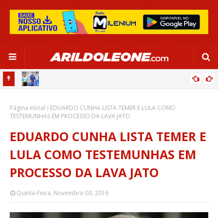
OR:
DE OLHO EM PARIS 2024, SELEÇÃO FEMININA GOLEIA JAMAICA EM
Página inicial
SALVADOR
EDUARDO CUNHA LISTA TEMER E LULA COMO
TESTEMUNHAS EM PROCESSO DA LAVA JATO
EDUARDO CUNHA LISTA TEMER E
LULA COMO TESTEMUNHAS EM
PROCESSO DA LAVA JATO
Quinta-Feira, Novembro 03, 2016