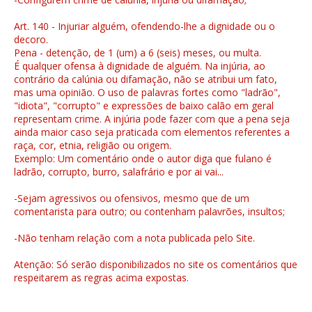
Art. 140 - Injuriar alguém, ofendendo-lhe a dignidade ou o
decoro.
Pena - detenção, de 1 (um) a 6 (seis) meses, ou multa.
É qualquer ofensa à dignidade de alguém. Na injúria, ao
contrário da calúnia ou difamação, não se atribui um fato,
mas uma opinião. O uso de palavras fortes como "ladrão",
"idiota", "corrupto" e expressões de baixo calão em geral
representam crime. A injúria pode fazer com que a pena seja
ainda maior caso seja praticada com elementos referentes a
raça, cor, etnia, religião ou origem.
Exemplo: Um comentário onde o autor diga que fulano é
ladrão, corrupto, burro, salafrário e por ai vai...
-Sejam agressivos ou ofensivos, mesmo que de um
comentarista para outro; ou contenham palavrões, insultos;
-Não tenham relação com a nota publicada pelo Site.
Atenção: Só serão disponibilizados no site os comentários que
respeitarem as regras acima expostas.