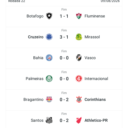
Rodada 22
09/08/2026
Fim
1
-
1
Botafogo
Fluminense
Fim
3
-
1
Cruzeiro
Mirassol
Fim
0
-
0
Bahia
Vasco
Fim
0
-
0
Palmeiras
Internacional
Fim
0
-
2
Bragantino
Corinthians
Fim
0
-
2
Santos
Athletico-PR