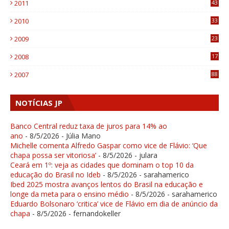
2011
43
1
2010
33
1
2009
23
4
2008
17
1
2007
88
NOTÍCIAS JP
Banco Central reduz taxa de juros para 14% ao
ano
- 8/5/2026
- Júlia Mano
Michelle comenta Alfredo Gaspar como vice de Flávio: ‘Que
chapa possa ser vitoriosa’
- 8/5/2026
- julara
Ceará em 1º: veja as cidades que dominam o top 10 da
educação do Brasil no Ideb
- 8/5/2026
- sarahamerico
Ibed 2025 mostra avanços lentos do Brasil na educação e
longe da meta para o ensino médio
- 8/5/2026
- sarahamerico
Eduardo Bolsonaro ‘critica’ vice de Flávio em dia de anúncio da
chapa
- 8/5/2026
- fernandokeller