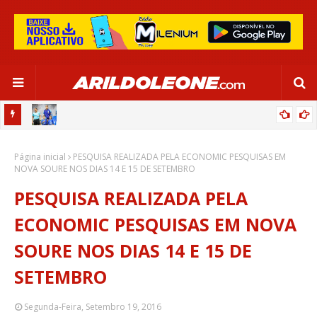
OR:
DE OLHO EM PARIS 2024, SELEÇÃO FEMININA GOLEIA JAMAICA EM
Página inicial
SALVADOR
PESQUISA REALIZADA PELA ECONOMIC PESQUISAS EM
NOVA SOURE NOS DIAS 14 E 15 DE SETEMBRO
PESQUISA REALIZADA PELA
ECONOMIC PESQUISAS EM NOVA
SOURE NOS DIAS 14 E 15 DE
SETEMBRO
Segunda-Feira, Setembro 19, 2016