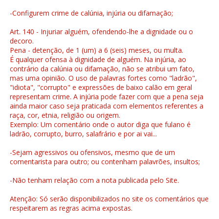
-Configurem crime de calúnia, injúria ou difamação;
Art. 140 - Injuriar alguém, ofendendo-lhe a dignidade ou o
decoro.
Pena - detenção, de 1 (um) a 6 (seis) meses, ou multa.
É qualquer ofensa à dignidade de alguém. Na injúria, ao
contrário da calúnia ou difamação, não se atribui um fato,
mas uma opinião. O uso de palavras fortes como "ladrão",
"idiota", "corrupto" e expressões de baixo calão em geral
representam crime. A injúria pode fazer com que a pena seja
ainda maior caso seja praticada com elementos referentes a
raça, cor, etnia, religião ou origem.
Exemplo: Um comentário onde o autor diga que fulano é
ladrão, corrupto, burro, salafrário e por ai vai...
-Sejam agressivos ou ofensivos, mesmo que de um
comentarista para outro; ou contenham palavrões, insultos;
-Não tenham relação com a nota publicada pelo Site.
Atenção: Só serão disponibilizados no site os comentários que
respeitarem as regras acima expostas.