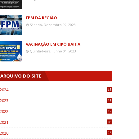
FPM DA REGIÃO
Sábado, Dezembro 09, 2023
VACINAÇÃO EM CIPÓ BAHIA
Quinta-Feira, Junho 01, 2023
ARQUIVO DO SITE
2024
21
2023
11
6
2022
12
0
2021
18
7
2020
25
0