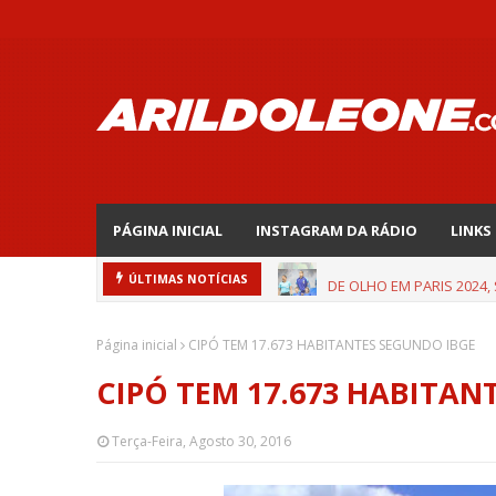
PÁGINA INICIAL
INSTAGRAM DA RÁDIO
LINKS
DE OLHO EM PARIS 2024,
ÚLTIMAS NOTÍCIAS
Página inicial
CIPÓ TEM 17.673 HABITANTES SEGUNDO IBGE
CIPÓ TEM 17.673 HABITAN
Terça-Feira, Agosto 30, 2016