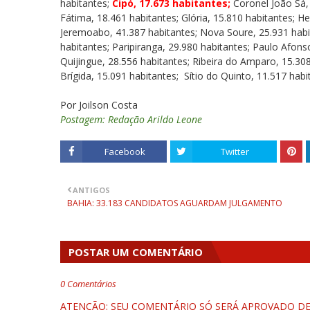
habitantes;
Cipó, 17.673 habitantes;
Coronel João Sá, 
Fátima, 18.461 habitantes; Glória, 15.810 habitantes; Hel
Jeremoabo, 41.387 habitantes; Nova Soure, 25.931 habit
habitantes; Paripiranga, 29.980 habitantes; Paulo Afons
Quijingue, 28.556 habitantes; Ribeira do Amparo, 15.308
Brígida, 15.091 habitantes; Sítio do Quinto, 11.517 hab
Por Joilson Costa
Postagem: Redação Arildo Leone
Facebook
Twitter
ANTIGOS
BAHIA: 33.183 CANDIDATOS AGUARDAM JULGAMENTO
POSTAR UM COMENTÁRIO
0 Comentários
ATENÇÃO: SEU COMENTÁRIO SÓ SERÁ APROVADO DEP