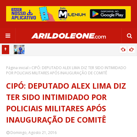
OR:
DE OLHO EM PARIS 2024, SELEÇÃO FEMININA GOLEIA JAMAICA EM
Página inicial
SALVADOR
CIPÓ: DEPUTADO ALEX LIMA DIZ TER SIDO INTIMIDADO
POR POLICIAIS MILITARES APÓS INAUGURAÇÃO DE COMITÊ
CIPÓ: DEPUTADO ALEX LIMA DIZ
TER SIDO INTIMIDADO POR
POLICIAIS MILITARES APÓS
INAUGURAÇÃO DE COMITÊ
Domingo, Agosto 21, 2016