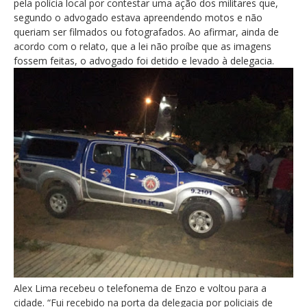
pela polícia local por contestar uma ação dos militares que,
segundo o advogado estava apreendendo motos e não
queriam ser filmados ou fotografados. Ao afirmar, ainda de
acordo com o relato, que a lei não proíbe que as imagens
fossem feitas, o advogado foi detido e levado à delegacia.
Alex Lima recebeu o telefonema de Enzo e voltou para a
cidade. “Fui recebido na porta da delegacia por policiais de