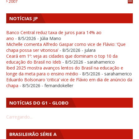
2007
88
NOTÍCIAS JP
Banco Central reduz taxa de juros para 14% ao
ano
- 8/5/2026
- Júlia Mano
Michelle comenta Alfredo Gaspar como vice de Flávio: ‘Que
chapa possa ser vitoriosa’
- 8/5/2026
- julara
Ceará em 1º: veja as cidades que dominam o top 10 da
educação do Brasil no Ideb
- 8/5/2026
- sarahamerico
Ibed 2025 mostra avanços lentos do Brasil na educação e
longe da meta para o ensino médio
- 8/5/2026
- sarahamerico
Eduardo Bolsonaro ‘critica’ vice de Flávio em dia de anúncio da
chapa
- 8/5/2026
- fernandokeller
NOTÍCIAS DO G1 - GLOBO
Carregando...
BRASILEIRÃO SÉRIE A