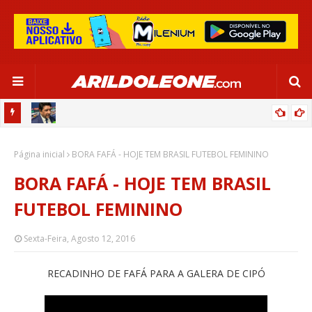
CA EM
EDNALDO RODRIGUES RELEMBRA INÍCIO DE RAFAELLE:
Página inicial
“SATISFAÇÃO MUITO GRANDE”
BORA FAFÁ - HOJE TEM BRASIL FUTEBOL FEMININO
BORA FAFÁ - HOJE TEM BRASIL
FUTEBOL FEMININO
Sexta-Feira, Agosto 12, 2016
RECADINHO DE FAFÁ PARA A GALERA DE CIPÓ