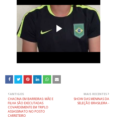
ANTIGOS
MAIS RECENTES
CHACINA EM BARREIRAS: MÃE E
SHOW DAS MENINAS DA
FILHA SÃO EXECUTADAS
SELEÇÃO BRASILEIRA -
COVARDEMENTE EM TRIPLO
ASSASSINATO NO POSTO
CARRETEIRO