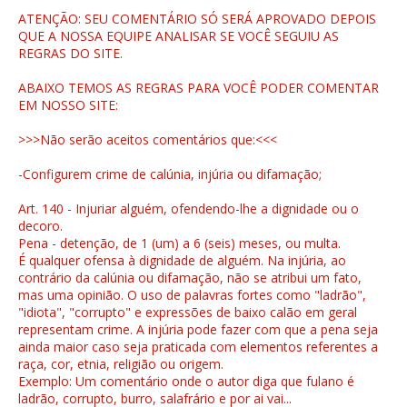
ATENÇÃO: SEU COMENTÁRIO SÓ SERÁ APROVADO DEPOIS
QUE A NOSSA EQUIPE ANALISAR SE VOCÊ SEGUIU AS
REGRAS DO SITE.
ABAIXO TEMOS AS REGRAS PARA VOCÊ PODER COMENTAR
EM NOSSO SITE:
>>>Não serão aceitos comentários que:<<<
-Configurem crime de calúnia, injúria ou difamação;
Art. 140 - Injuriar alguém, ofendendo-lhe a dignidade ou o
decoro.
Pena - detenção, de 1 (um) a 6 (seis) meses, ou multa.
É qualquer ofensa à dignidade de alguém. Na injúria, ao
contrário da calúnia ou difamação, não se atribui um fato,
mas uma opinião. O uso de palavras fortes como "ladrão",
"idiota", "corrupto" e expressões de baixo calão em geral
representam crime. A injúria pode fazer com que a pena seja
ainda maior caso seja praticada com elementos referentes a
raça, cor, etnia, religião ou origem.
Exemplo: Um comentário onde o autor diga que fulano é
ladrão, corrupto, burro, salafrário e por ai vai...