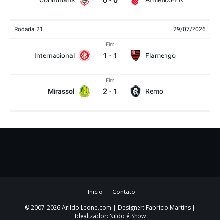
0
-
0
Corinthians
Athletico-PR
Rodada 21
29/07/2026
Fim
1
-
1
Internacional
Flamengo
Fim
2
-
1
Mirassol
Remo
Inicio
Contato
© 2007-2026 Arildo Leone.com | Designer: Fabricio Martins |
Idealizador: Nildo é Show