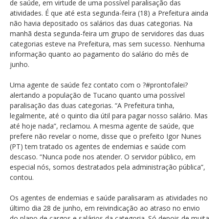
de saúde, em virtude de uma possível paralisação das
atividades. É que até esta segunda-feira (18) a Prefeitura ainda
não havia depositado os salários das duas categorias. Na
manhã desta segunda-feira um grupo de servidores das duas
categorias esteve na Prefeitura, mas sem sucesso. Nenhuma
informação quanto ao pagamento do salário do mês de
junho.
Uma agente de saúde fez contato com o ?#‎prontofalei?
alertando a população de Tucano quanto uma possível
paralisação das duas categorias. “A Prefeitura tinha,
legalmente, até o quinto dia útil para pagar nosso salário. Mas
até hoje nada”, reclamou. A mesma agente de saúde, que
prefere não revelar o nome, disse que o prefeito Igor Nunes
(PT) tem tratado os agentes de endemias e saúde com
descaso. “Nunca pode nos atender. O servidor público, em
especial nós, somos destratados pela administração pública”,
contou.
Os agentes de endemias e saúde paralisaram as atividades no
último dia 28 de junho, em reivindicação ao atraso no envio
do plano de cargos e salários da categoria. Só depois de muita