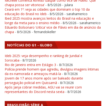
Michelle comenta Alfredo Gaspar como vice de Flávio: ‘Que
chapa possa ser vitoriosa’
- 8/5/2026
- julara
Ceará em 1º: veja as cidades que dominam o top 10 da
educação do Brasil no Ideb
- 8/5/2026
- sarahamerico
Ibed 2025 mostra avanços lentos do Brasil na educação e
longe da meta para o ensino médio
- 8/5/2026
- sarahamerico
Eduardo Bolsonaro ‘critica’ vice de Flávio em dia de anúncio da
chapa
- 8/5/2026
- fernandokeller
NOTÍCIAS DO G1 - GLOBO
Ideb 2025: veja desempenho e ranking de Jundiaí e
Sorocaba
- 8/7/2026
Rio de Janeiro entra em Estágio 3
- 8/7/2026
Polícia prende homem que agrediu, divulgou imagens íntimas
da ex-namorada e ameaçou matá-la
- 8/7/2026
Jovem de 17 anos morre após ser baleado durante
perseguição policial em Quissamã
- 8/7/2026
Após Janja cobrar medidas, AGU vai se reunir com
representantes do Discord nesta sexta
- 8/7/2026
BRASILEIRÃO SÉRIE A