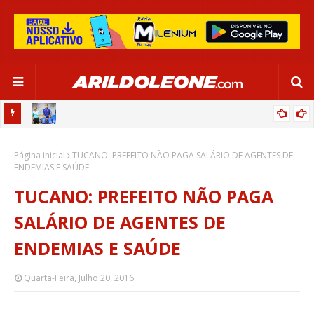
OR:
DE OLHO EM PARIS 2024, SELEÇÃO FEMININA GOLEIA JAMAICA EM
Página inicial
SALVADOR
TUCANO: PREFEITO NÃO PAGA SALÁRIO DE AGENTES DE
ENDEMIAS E SAÚDE
TUCANO: PREFEITO NÃO PAGA
SALÁRIO DE AGENTES DE
ENDEMIAS E SAÚDE
Quarta-Feira, Julho 20, 2016