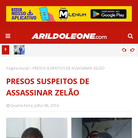
OR:
DE OLHO EM PARIS 2024, SELEÇÃO FEMININA GOLEIA JAMAICA EM
Página inicial
SALVADOR
PRESOS SUSPEITOS DE ASSASSINAR ZELÃO
PRESOS SUSPEITOS DE
ASSASSINAR ZELÃO
Quarta-Feira, Julho 06, 2016