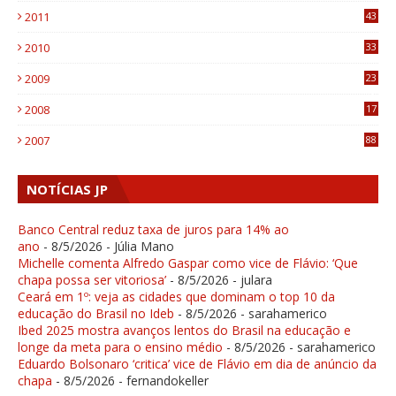
2011
43
1
2010
33
1
2009
23
4
2008
17
1
2007
88
NOTÍCIAS JP
Banco Central reduz taxa de juros para 14% ao
ano
- 8/5/2026
- Júlia Mano
Michelle comenta Alfredo Gaspar como vice de Flávio: ‘Que
chapa possa ser vitoriosa’
- 8/5/2026
- julara
Ceará em 1º: veja as cidades que dominam o top 10 da
educação do Brasil no Ideb
- 8/5/2026
- sarahamerico
Ibed 2025 mostra avanços lentos do Brasil na educação e
longe da meta para o ensino médio
- 8/5/2026
- sarahamerico
Eduardo Bolsonaro ‘critica’ vice de Flávio em dia de anúncio da
chapa
- 8/5/2026
- fernandokeller