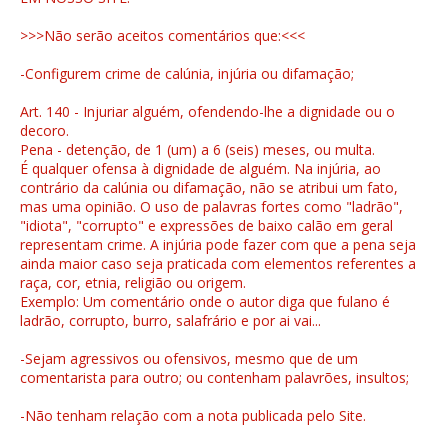
>>>Não serão aceitos comentários que:<<<
-Configurem crime de calúnia, injúria ou difamação;
Art. 140 - Injuriar alguém, ofendendo-lhe a dignidade ou o
decoro.
Pena - detenção, de 1 (um) a 6 (seis) meses, ou multa.
É qualquer ofensa à dignidade de alguém. Na injúria, ao
contrário da calúnia ou difamação, não se atribui um fato,
mas uma opinião. O uso de palavras fortes como "ladrão",
"idiota", "corrupto" e expressões de baixo calão em geral
representam crime. A injúria pode fazer com que a pena seja
ainda maior caso seja praticada com elementos referentes a
raça, cor, etnia, religião ou origem.
Exemplo: Um comentário onde o autor diga que fulano é
ladrão, corrupto, burro, salafrário e por ai vai...
-Sejam agressivos ou ofensivos, mesmo que de um
comentarista para outro; ou contenham palavrões, insultos;
-Não tenham relação com a nota publicada pelo Site.