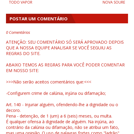
TODO VAPOR
NOVA SOURE
POSTAR UM COMENTÁRIO
0 Comentários
ATENÇÃO: SEU COMENTÁRIO SÓ SERÁ APROVADO DEPOIS
QUE A NOSSA EQUIPE ANALISAR SE VOCÊ SEGUIU AS
REGRAS DO SITE.
ABAIXO TEMOS AS REGRAS PARA VOCÊ PODER COMENTAR
EM NOSSO SITE:
>>>Não serão aceitos comentários que:<<<
-Configurem crime de calúnia, injúria ou difamação;
Art. 140 - Injuriar alguém, ofendendo-lhe a dignidade ou o
decoro.
Pena - detenção, de 1 (um) a 6 (seis) meses, ou multa.
É qualquer ofensa à dignidade de alguém. Na injúria, ao
contrário da calúnia ou difamação, não se atribui um fato,
mas uma opinião. O uso de palavras fortes como "ladrão",