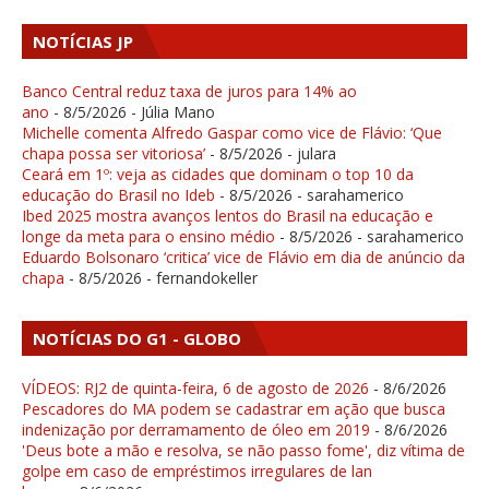
NOTÍCIAS JP
Banco Central reduz taxa de juros para 14% ao
ano
- 8/5/2026
- Júlia Mano
Michelle comenta Alfredo Gaspar como vice de Flávio: ‘Que
chapa possa ser vitoriosa’
- 8/5/2026
- julara
Ceará em 1º: veja as cidades que dominam o top 10 da
educação do Brasil no Ideb
- 8/5/2026
- sarahamerico
Ibed 2025 mostra avanços lentos do Brasil na educação e
longe da meta para o ensino médio
- 8/5/2026
- sarahamerico
Eduardo Bolsonaro ‘critica’ vice de Flávio em dia de anúncio da
chapa
- 8/5/2026
- fernandokeller
NOTÍCIAS DO G1 - GLOBO
VÍDEOS: RJ2 de quinta-feira, 6 de agosto de 2026
- 8/6/2026
Pescadores do MA podem se cadastrar em ação que busca
indenização por derramamento de óleo em 2019
- 8/6/2026
'Deus bote a mão e resolva, se não passo fome', diz vítima de
golpe em caso de empréstimos irregulares de lan