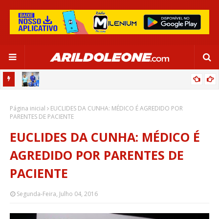
OR:
DE OLHO EM PARIS 2024, SELEÇÃO FEMININA GOLEIA JAMAICA EM
Página inicial
SALVADOR
EUCLIDES DA CUNHA: MÉDICO É AGREDIDO POR
PARENTES DE PACIENTE
EUCLIDES DA CUNHA: MÉDICO É
AGREDIDO POR PARENTES DE
PACIENTE
Segunda-Feira, Julho 04, 2016