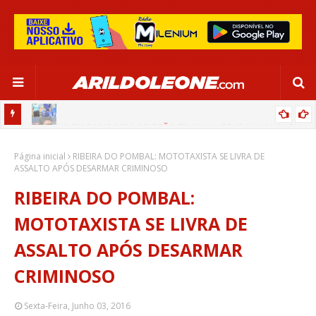
CA EM
EDNALDO RODRIGUES RELEMBRA INÍCIO DE RAFAELLE:
Página inicial
“SATISFAÇÃO MUITO GRANDE”
RIBEIRA DO POMBAL: MOTOTAXISTA SE LIVRA DE
ASSALTO APÓS DESARMAR CRIMINOSO
RIBEIRA DO POMBAL:
MOTOTAXISTA SE LIVRA DE
ASSALTO APÓS DESARMAR
CRIMINOSO
Sexta-Feira, Junho 03, 2016