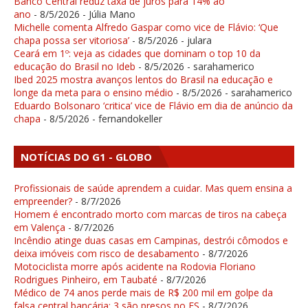
Banco Central reduz taxa de juros para 14% ao
ano
- 8/5/2026
- Júlia Mano
Michelle comenta Alfredo Gaspar como vice de Flávio: ‘Que
chapa possa ser vitoriosa’
- 8/5/2026
- julara
Ceará em 1º: veja as cidades que dominam o top 10 da
educação do Brasil no Ideb
- 8/5/2026
- sarahamerico
Ibed 2025 mostra avanços lentos do Brasil na educação e
longe da meta para o ensino médio
- 8/5/2026
- sarahamerico
Eduardo Bolsonaro ‘critica’ vice de Flávio em dia de anúncio da
chapa
- 8/5/2026
- fernandokeller
NOTÍCIAS DO G1 - GLOBO
Profissionais de saúde aprendem a cuidar. Mas quem ensina a
empreender?
- 8/7/2026
Homem é encontrado morto com marcas de tiros na cabeça
em Valença
- 8/7/2026
Incêndio atinge duas casas em Campinas, destrói cômodos e
deixa imóveis com risco de desabamento
- 8/7/2026
Motociclista morre após acidente na Rodovia Floriano
Rodrigues Pinheiro, em Taubaté
- 8/7/2026
Médico de 74 anos perde mais de R$ 200 mil em golpe da
falsa central bancária; 3 são presos no ES
- 8/7/2026