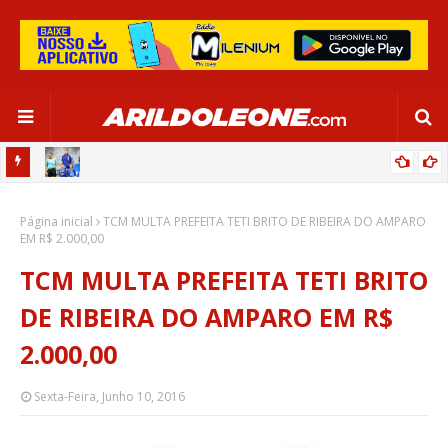
OR:
DE OLHO EM PARIS 2024, SELEÇÃO FEMININA GOLEIA JAMAICA EM
Página inicial
SALVADOR
TCM MULTA PREFEITA TETI BRITO DE RIBEIRA DO AMPARO
EM R$ 2.000,00
TCM MULTA PREFEITA TETI BRITO
DE RIBEIRA DO AMPARO EM R$
2.000,00
Sexta-Feira, Junho 10, 2016