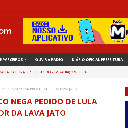
 E PARCEIROS
OUVIR A RÁDIO
DIÁRIO OFICIAL PREFEITURA
 BAHIA RURAL (REDE GLOBO - TV BAHIA) 02/06/2024
LULA PARA AFASTAR PROCURADOR DA LAVA JATO
ICO NEGA PEDIDO DE LULA
OR DA LAVA JATO