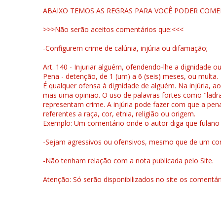
ABAIXO TEMOS AS REGRAS PARA VOCÊ PODER COME
>>>Não serão aceitos comentários que:<<<
-Configurem crime de calúnia, injúria ou difamação;
Art. 140 - Injuriar alguém, ofendendo-lhe a dignidade o
Pena - detenção, de 1 (um) a 6 (seis) meses, ou multa.
É qualquer ofensa à dignidade de alguém. Na injúria, ao
mas uma opinião. O uso de palavras fortes como "ladrão
representam crime. A injúria pode fazer com que a pen
referentes a raça, cor, etnia, religião ou origem.
Exemplo: Um comentário onde o autor diga que fulano é la
-Sejam agressivos ou ofensivos, mesmo que de um come
-Não tenham relação com a nota publicada pelo Site.
Atenção: Só serão disponibilizados no site os comentá