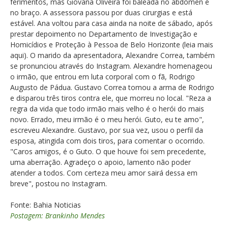
ferimentos, mas Giovana Oliveira foi baleada no abdômen e
no braço. A assessora passou por duas cirurgias e está
estável. Ana voltou para casa ainda na noite de sábado, após
prestar depoimento no Departamento de Investigação e
Homicídios e Proteção à Pessoa de Belo Horizonte (leia mais
aqui). O marido da apresentadora, Alexandre Correa, também
se pronunciou através do Instagram. Alexandre homenageou
o irmão, que entrou em luta corporal com o fã, Rodrigo
Augusto de Pádua. Gustavo Correa tomou a arma de Rodrigo
e disparou três tiros contra ele, que morreu no local. "Reza a
regra da vida que todo irmão mais velho é o herói do mais
novo. Errado, meu irmão é o meu herói. Guto, eu te amo",
escreveu Alexandre. Gustavo, por sua vez, usou o perfil da
esposa, atingida com dois tiros, para comentar o ocorrido.
"Caros amigos, é o Guto. O que houve foi sem precedente,
uma aberração. Agradeço o apoio, lamento não poder
atender a todos. Com certeza meu amor sairá dessa em
breve", postou no Instagram.
Fonte: Bahia Noticias
Postagem: Brankinho Mendes