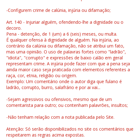
-Configurem crime de calúnia, injúria ou difamação;
Art. 140 - Injuriar alguém, ofendendo-lhe a dignidade ou o
decoro.
Pena - detenção, de 1 (um) a 6 (seis) meses, ou multa.
É qualquer ofensa à dignidade de alguém. Na injúria, ao
contrário da calúnia ou difamação, não se atribui um fato,
mas uma opinião. O uso de palavras fortes como "ladrão",
"idiota", "corrupto" e expressões de baixo calão em geral
representam crime. A injúria pode fazer com que a pena seja
ainda maior caso seja praticada com elementos referentes a
raça, cor, etnia, religião ou origem.
Exemplo: Um comentário onde o autor diga que fulano é
ladrão, corrupto, burro, salafrário e por ai vai...
-Sejam agressivos ou ofensivos, mesmo que de um
comentarista para outro; ou contenham palavrões, insultos;
-Não tenham relação com a nota publicada pelo Site.
Atenção: Só serão disponibilizados no site os comentários que
respeitarem as regras acima expostas.