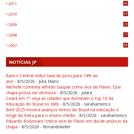
2011
43
1
2010
33
1
2009
23
4
2008
17
1
2007
88
NOTÍCIAS JP
Banco Central reduz taxa de juros para 14% ao
ano
- 8/5/2026
- Júlia Mano
Michelle comenta Alfredo Gaspar como vice de Flávio: ‘Que
chapa possa ser vitoriosa’
- 8/5/2026
- julara
Ceará em 1º: veja as cidades que dominam o top 10 da
educação do Brasil no Ideb
- 8/5/2026
- sarahamerico
Ibed 2025 mostra avanços lentos do Brasil na educação e
longe da meta para o ensino médio
- 8/5/2026
- sarahamerico
Eduardo Bolsonaro ‘critica’ vice de Flávio em dia de anúncio da
chapa
- 8/5/2026
- fernandokeller