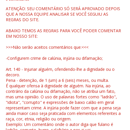
ATENÇÃO: SEU COMENTÁRIO SÓ SERÁ APROVADO DEPOIS
QUE A NOSSA EQUIPE ANALISAR SE VOCÊ SEGUIU AS
REGRAS DO SITE.
ABAIXO TEMOS AS REGRAS PARA VOCÊ PODER COMENTAR
EM NOSSO SITE:
>>>Não serão aceitos comentários que:<<<
-Configurem crime de calúnia, injúria ou difamação;
Art. 140 - Injuriar alguém, ofendendo-lhe a dignidade ou o
decoro.
Pena - detenção, de 1 (um) a 6 (seis) meses, ou multa.
É qualquer ofensa à dignidade de alguém. Na injúria, ao
contrário da calúnia ou difamação, não se atribui um fato,
mas uma opinião. O uso de palavras fortes como "ladrão",
"idiota", "corrupto" e expressões de baixo calão em geral
representam crime. A injúria pode fazer com que a pena seja
ainda maior caso seja praticada com elementos referentes a
raça, cor, etnia, religião ou origem.
Exemplo: Um comentário onde o autor diga que fulano é
ladrão, corrupto, burro, salafrário e por ai vai...