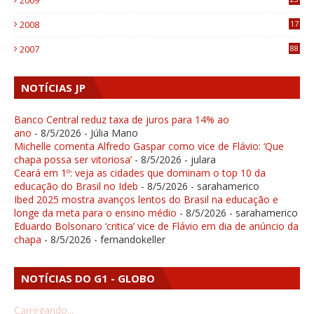
2009
4
2008
17
1
2007
88
NOTÍCIAS JP
Banco Central reduz taxa de juros para 14% ao
ano
- 8/5/2026
- Júlia Mano
Michelle comenta Alfredo Gaspar como vice de Flávio: ‘Que
chapa possa ser vitoriosa’
- 8/5/2026
- julara
Ceará em 1º: veja as cidades que dominam o top 10 da
educação do Brasil no Ideb
- 8/5/2026
- sarahamerico
Ibed 2025 mostra avanços lentos do Brasil na educação e
longe da meta para o ensino médio
- 8/5/2026
- sarahamerico
Eduardo Bolsonaro ‘critica’ vice de Flávio em dia de anúncio da
chapa
- 8/5/2026
- fernandokeller
NOTÍCIAS DO G1 - GLOBO
Carregando...