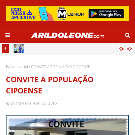
OR:
DE OLHO EM PARIS 2024, SELEÇÃO FEMININA GOLEIA JAMAICA EM
Página inicial
SALVADOR
CONVITE A POPULAÇÃO CIPOENSE
CONVITE A POPULAÇÃO
CIPOENSE
Quinta-Feira, Abril 28, 2016