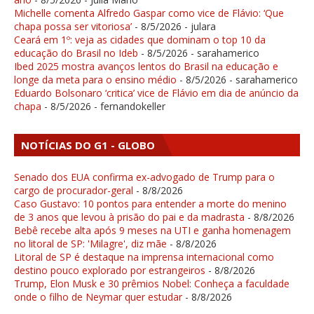
Michelle comenta Alfredo Gaspar como vice de Flávio: ‘Que
chapa possa ser vitoriosa’
- 8/5/2026
- julara
Ceará em 1º: veja as cidades que dominam o top 10 da
educação do Brasil no Ideb
- 8/5/2026
- sarahamerico
Ibed 2025 mostra avanços lentos do Brasil na educação e
longe da meta para o ensino médio
- 8/5/2026
- sarahamerico
Eduardo Bolsonaro ‘critica’ vice de Flávio em dia de anúncio da
chapa
- 8/5/2026
- fernandokeller
NOTÍCIAS DO G1 - GLOBO
Senado dos EUA confirma ex-advogado de Trump para o
cargo de procurador-geral
- 8/8/2026
Caso Gustavo: 10 pontos para entender a morte do menino
de 3 anos que levou à prisão do pai e da madrasta
- 8/8/2026
Bebê recebe alta após 9 meses na UTI e ganha homenagem
no litoral de SP: 'Milagre', diz mãe
- 8/8/2026
Litoral de SP é destaque na imprensa internacional como
destino pouco explorado por estrangeiros
- 8/8/2026
Trump, Elon Musk e 30 prêmios Nobel: Conheça a faculdade
onde o filho de Neymar quer estudar
- 8/8/2026