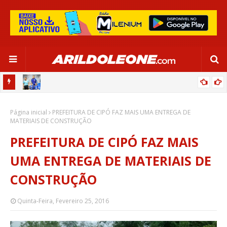
OR:
DE OLHO EM PARIS 2024, SELEÇÃO FEMININA GOLEIA JAMAICA EM
Página inicial
SALVADOR
PREFEITURA DE CIPÓ FAZ MAIS UMA ENTREGA DE
MATERIAIS DE CONSTRUÇÃO
PREFEITURA DE CIPÓ FAZ MAIS
UMA ENTREGA DE MATERIAIS DE
CONSTRUÇÃO
Quinta-Feira, Fevereiro 25, 2016