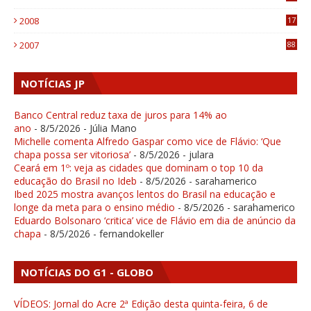
4
2008
17
1
2007
88
NOTÍCIAS JP
Banco Central reduz taxa de juros para 14% ao
ano
- 8/5/2026
- Júlia Mano
Michelle comenta Alfredo Gaspar como vice de Flávio: ‘Que
chapa possa ser vitoriosa’
- 8/5/2026
- julara
Ceará em 1º: veja as cidades que dominam o top 10 da
educação do Brasil no Ideb
- 8/5/2026
- sarahamerico
Ibed 2025 mostra avanços lentos do Brasil na educação e
longe da meta para o ensino médio
- 8/5/2026
- sarahamerico
Eduardo Bolsonaro ‘critica’ vice de Flávio em dia de anúncio da
chapa
- 8/5/2026
- fernandokeller
NOTÍCIAS DO G1 - GLOBO
VÍDEOS: Jornal do Acre 2ª Edição desta quinta-feira, 6 de