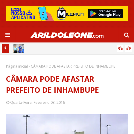
OR:
DE OLHO EM PARIS 2024, SELEÇÃO FEMININA GOLEIA JAMAICA EM
Página inicial
SALVADOR
CÂMARA PODE AFASTAR PREFEITO DE INHAMBUPE
CÂMARA PODE AFASTAR
PREFEITO DE INHAMBUPE
Quarta-Feira, Fevereiro 03, 2016