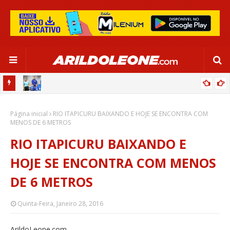
OR:
DE OLHO EM PARIS 2024, SELEÇÃO FEMININA GOLEIA JAMAICA EM
Página inicial
SALVADOR
RIO ITAPICURU BAIXANDO E HOJE SE ENCONTRA COM
MENOS DE 6 METROS
RIO ITAPICURU BAIXANDO E
HOJE SE ENCONTRA COM MENOS
DE 6 METROS
Quinta-Feira, Janeiro 28, 2016
ArildoLeone.com