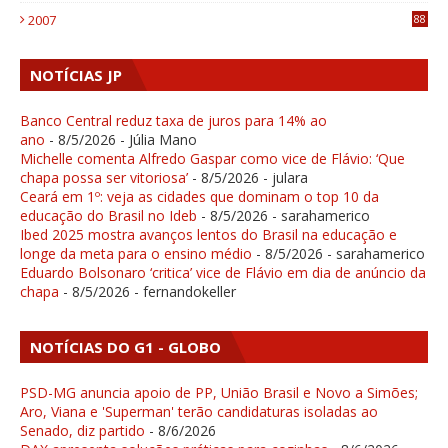
2007
88
NOTÍCIAS JP
Banco Central reduz taxa de juros para 14% ao
ano
- 8/5/2026
- Júlia Mano
Michelle comenta Alfredo Gaspar como vice de Flávio: ‘Que
chapa possa ser vitoriosa’
- 8/5/2026
- julara
Ceará em 1º: veja as cidades que dominam o top 10 da
educação do Brasil no Ideb
- 8/5/2026
- sarahamerico
Ibed 2025 mostra avanços lentos do Brasil na educação e
longe da meta para o ensino médio
- 8/5/2026
- sarahamerico
Eduardo Bolsonaro ‘critica’ vice de Flávio em dia de anúncio da
chapa
- 8/5/2026
- fernandokeller
NOTÍCIAS DO G1 - GLOBO
PSD-MG anuncia apoio de PP, União Brasil e Novo a Simões;
Aro, Viana e 'Superman' terão candidaturas isoladas ao
Senado, diz partido
- 8/6/2026