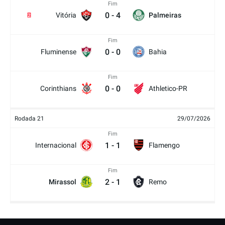
Fim
0
-
4
Vitória
Palmeiras
2
Fim
0
-
0
Fluminense
Bahia
Fim
0
-
0
Corinthians
Athletico-PR
Rodada 21
29/07/2026
Fim
1
-
1
Internacional
Flamengo
Fim
2
-
1
Mirassol
Remo