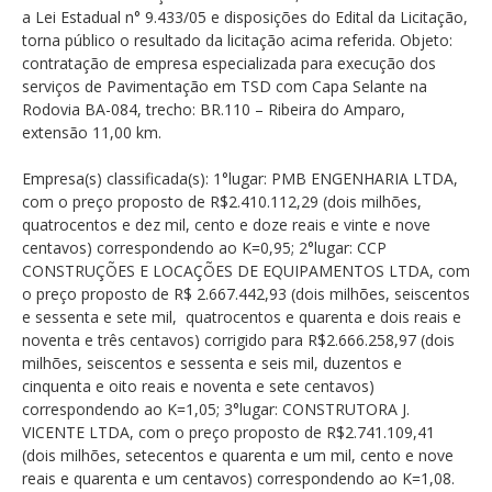
a Lei Estadual n° 9.433/05 e disposições do Edital da Licitação,
torna público o resultado da licitação acima referida. Objeto:
contratação de empresa especializada para execução dos
serviços de Pavimentação em TSD com Capa Selante na
Rodovia BA-084, trecho: BR.110 – Ribeira do Amparo,
extensão 11,00 km.
Empresa(s) classificada(s): 1°lugar: PMB ENGENHARIA LTDA,
com o preço proposto de R$2.410.112,29 (dois milhões,
quatrocentos e dez mil, cento e doze reais e vinte e nove
centavos) correspondendo ao K=0,95; 2°lugar: CCP
CONSTRUÇÕES E LOCAÇÕES DE EQUIPAMENTOS LTDA, com
o preço proposto de R$ 2.667.442,93 (dois milhões, seiscentos
e sessenta e sete mil, quatrocentos e quarenta e dois reais e
noventa e três centavos) corrigido para R$2.666.258,97 (dois
milhões, seiscentos e sessenta e seis mil, duzentos e
cinquenta e oito reais e noventa e sete centavos)
correspondendo ao K=1,05; 3°lugar: CONSTRUTORA J.
VICENTE LTDA, com o preço proposto de R$2.741.109,41
(dois milhões, setecentos e quarenta e um mil, cento e nove
reais e quarenta e um centavos) correspondendo ao K=1,08.