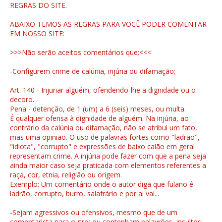
REGRAS DO SITE.
ABAIXO TEMOS AS REGRAS PARA VOCÊ PODER COMENTAR
EM NOSSO SITE:
>>>Não serão aceitos comentários que:<<<
-Configurem crime de calúnia, injúria ou difamação;
Art. 140 - Injuriar alguém, ofendendo-lhe a dignidade ou o
decoro.
Pena - detenção, de 1 (um) a 6 (seis) meses, ou multa.
É qualquer ofensa à dignidade de alguém. Na injúria, ao
contrário da calúnia ou difamação, não se atribui um fato,
mas uma opinião. O uso de palavras fortes como "ladrão",
"idiota", "corrupto" e expressões de baixo calão em geral
representam crime. A injúria pode fazer com que a pena seja
ainda maior caso seja praticada com elementos referentes a
raça, cor, etnia, religião ou origem.
Exemplo: Um comentário onde o autor diga que fulano é
ladrão, corrupto, burro, salafrário e por ai vai...
-Sejam agressivos ou ofensivos, mesmo que de um
comentarista para outro; ou contenham palavrões, insultos;