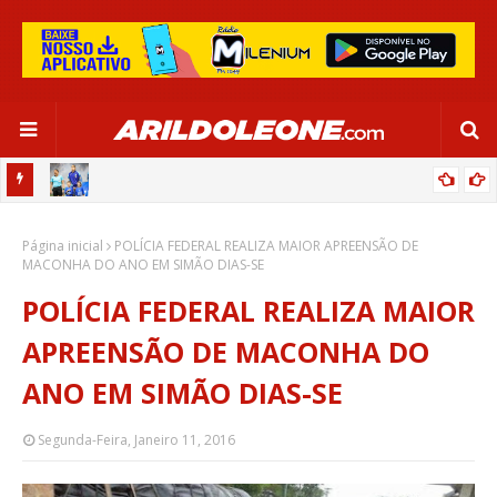
OR:
DE OLHO EM PARIS 2024, SELEÇÃO FEMININA GOLEIA JAMAICA EM
Página inicial
SALVADOR
POLÍCIA FEDERAL REALIZA MAIOR APREENSÃO DE
MACONHA DO ANO EM SIMÃO DIAS-SE
POLÍCIA FEDERAL REALIZA MAIOR
APREENSÃO DE MACONHA DO
ANO EM SIMÃO DIAS-SE
Segunda-Feira, Janeiro 11, 2016