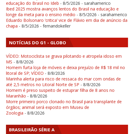
educação do Brasil no Ideb
- 8/5/2026
- sarahamerico
Ibed 2025 mostra avanços lentos do Brasil na educação e
longe da meta para o ensino médio
- 8/5/2026
- sarahamerico
Eduardo Bolsonaro ‘critica’ vice de Flávio em dia de anúncio da
chapa
- 8/5/2026
- fernandokeller
NOTÍCIAS DO G1 - GLOBO
VÍDEO: Motociclista se grava pilotando e atropela idoso em
MS
- 8/8/2026
Homem furta loja de móveis e deixa prejuízo de R$ 18 mil no
litoral de SP; VÍDEO
- 8/8/2026
Marinha alerta para risco de ressaca do mar com ondas de
até 2,5 metros no Litoral Norte de SP
- 8/8/2026
Homem é preso suspeito de estuprar filha de 8 anos no
Maranhão
- 8/8/2026
Morre primeiro porco clonado no Brasil para transplante de
órgãos; animal será exposto em Museu de
Zoologia
- 8/8/2026
BRASILEIRÃO SÉRIE A