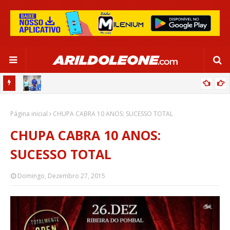
OR:
DE OLHO EM PARIS 2024, SELEÇÃO FEMININA GOLEIA JAMAICA EM
Página inicial
SALVADOR
CHUPA CABRA 10 ANOS: SUCESSO TOTAL
CHUPA CABRA 10 ANOS:
SUCESSO TOTAL
Domingo, Dezembro 27, 2015