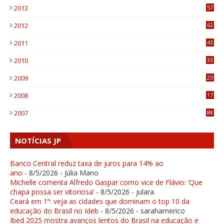
2013
57
6
2012
62
1
2011
43
1
2010
33
1
2009
23
4
2008
17
1
2007
88
NOTÍCIAS JP
Banco Central reduz taxa de juros para 14% ao
ano
- 8/5/2026
- Júlia Mano
Michelle comenta Alfredo Gaspar como vice de Flávio: ‘Que
chapa possa ser vitoriosa’
- 8/5/2026
- julara
Ceará em 1º: veja as cidades que dominam o top 10 da
educação do Brasil no Ideb
- 8/5/2026
- sarahamerico
Ibed 2025 mostra avanços lentos do Brasil na educação e