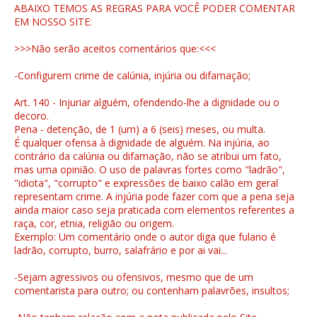
ABAIXO TEMOS AS REGRAS PARA VOCÊ PODER COMENTAR
EM NOSSO SITE:
>>>Não serão aceitos comentários que:<<<
-Configurem crime de calúnia, injúria ou difamação;
Art. 140 - Injuriar alguém, ofendendo-lhe a dignidade ou o
decoro.
Pena - detenção, de 1 (um) a 6 (seis) meses, ou multa.
É qualquer ofensa à dignidade de alguém. Na injúria, ao
contrário da calúnia ou difamação, não se atribui um fato,
mas uma opinião. O uso de palavras fortes como "ladrão",
"idiota", "corrupto" e expressões de baixo calão em geral
representam crime. A injúria pode fazer com que a pena seja
ainda maior caso seja praticada com elementos referentes a
raça, cor, etnia, religião ou origem.
Exemplo: Um comentário onde o autor diga que fulano é
ladrão, corrupto, burro, salafrário e por ai vai...
-Sejam agressivos ou ofensivos, mesmo que de um
comentarista para outro; ou contenham palavrões, insultos;