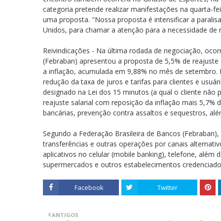
categoria pretende realizar manifestações na quarta-f
uma proposta. "Nossa proposta é intensificar a paral
Unidos, para chamar a atenção para a necessidade de 
Reivindicações - Na última rodada de negociação, ocor
(Febraban) apresentou a proposta de 5,5% de reajuste s
a inflação, acumulada em 9,88% no mês de setembro. En
redução da taxa de juros e tarifas para clientes e usu
designado na Lei dos 15 minutos (a qual o cliente não 
reajuste salarial com reposição da inflação mais 5,7% 
bancárias, prevenção contra assaltos e sequestros, alé
Segundo a Federação Brasileira de Bancos (Febraban), 
transferências e outras operações por canais alternati
aplicativos no celular (mobile banking), telefone, além 
supermercados e outros estabelecimentos credenciado
Facebook
Twitter
ANTIGOS