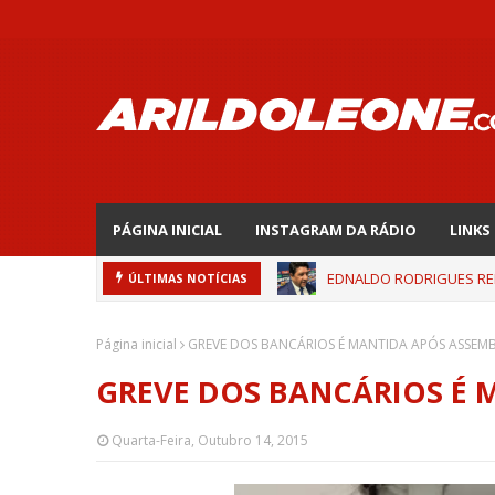
PÁGINA INICIAL
INSTAGRAM DA RÁDIO
LINKS
EDNALDO RODRIGUES REL
ÚLTIMAS NOTÍCIAS
Página inicial
GREVE DOS BANCÁRIOS É MANTIDA APÓS ASSEMB
GREVE DOS BANCÁRIOS É 
Quarta-Feira, Outubro 14, 2015