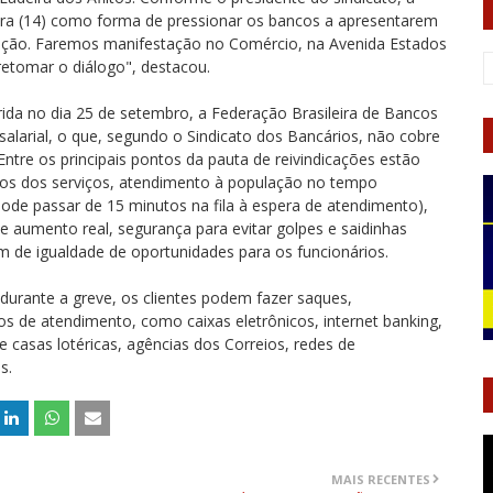
eira (14) como forma de pressionar os bancos a apresentarem
isação. Faremos manifestação no Comércio, na Avenida Estados
retomar o diálogo", destacou.
rida no dia 25 de setembro, a Federação Brasileira de Bancos
alarial, o que, segundo o Sindicato dos Bancários, não cobre
tre os principais pontos da pauta de reivindicações estão
ários dos serviços, atendimento à população no tempo
pode passar de 15 minutos na fila à espera de atendimento),
de aumento real, segurança para evitar golpes e saidinhas
m de igualdade de oportunidades para os funcionários.
durante a greve, os clientes podem fazer saques,
vos de atendimento, como caixas eletrônicos, internet banking,
de casas lotéricas, agências dos Correios, redes de
s.
MAIS RECENTES