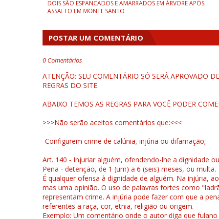
DOIS SÃO ESPANCADOS E AMARRADOS EM ÁRVORE APÓS
ASSALTO EM MONTE SANTO
POSTAR UM COMENTÁRIO
0 Comentários
ATENÇÃO: SEU COMENTÁRIO SÓ SERÁ APROVADO DEP
REGRAS DO SITE.
ABAIXO TEMOS AS REGRAS PARA VOCÊ PODER COME
>>>Não serão aceitos comentários que:<<<
-Configurem crime de calúnia, injúria ou difamação;
Art. 140 - Injuriar alguém, ofendendo-lhe a dignidade o
Pena - detenção, de 1 (um) a 6 (seis) meses, ou multa.
É qualquer ofensa à dignidade de alguém. Na injúria, ao
mas uma opinião. O uso de palavras fortes como "ladrão
representam crime. A injúria pode fazer com que a pen
referentes a raça, cor, etnia, religião ou origem.
Exemplo: Um comentário onde o autor diga que fulano é la