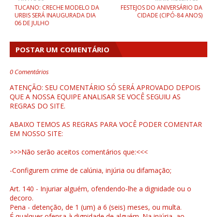
TUCANO: CRECHE MODELO DA
FESTEJOS DO ANIVERSÁRIO DA
URBIS SERÁ INAUGURADA DIA
CIDADE (CIPÓ-84 ANOS)
06 DE JULHO
POSTAR UM COMENTÁRIO
0 Comentários
ATENÇÃO: SEU COMENTÁRIO SÓ SERÁ APROVADO DEPOIS
QUE A NOSSA EQUIPE ANALISAR SE VOCÊ SEGUIU AS
REGRAS DO SITE.
ABAIXO TEMOS AS REGRAS PARA VOCÊ PODER COMENTAR
EM NOSSO SITE:
>>>Não serão aceitos comentários que:<<<
-Configurem crime de calúnia, injúria ou difamação;
Art. 140 - Injuriar alguém, ofendendo-lhe a dignidade ou o
decoro.
Pena - detenção, de 1 (um) a 6 (seis) meses, ou multa.
É qualquer ofensa à dignidade de alguém. Na injúria, ao