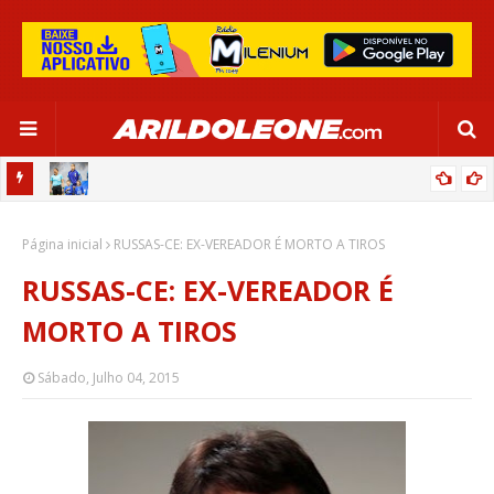
OR:
DE OLHO EM PARIS 2024, SELEÇÃO FEMININA GOLEIA JAMAICA EM
Página inicial
SALVADOR
RUSSAS-CE: EX-VEREADOR É MORTO A TIROS
RUSSAS-CE: EX-VEREADOR É
MORTO A TIROS
Sábado, Julho 04, 2015