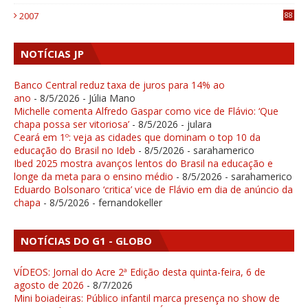
1
2007
88
NOTÍCIAS JP
Banco Central reduz taxa de juros para 14% ao
ano
- 8/5/2026
- Júlia Mano
Michelle comenta Alfredo Gaspar como vice de Flávio: ‘Que
chapa possa ser vitoriosa’
- 8/5/2026
- julara
Ceará em 1º: veja as cidades que dominam o top 10 da
educação do Brasil no Ideb
- 8/5/2026
- sarahamerico
Ibed 2025 mostra avanços lentos do Brasil na educação e
longe da meta para o ensino médio
- 8/5/2026
- sarahamerico
Eduardo Bolsonaro ‘critica’ vice de Flávio em dia de anúncio da
chapa
- 8/5/2026
- fernandokeller
NOTÍCIAS DO G1 - GLOBO
VÍDEOS: Jornal do Acre 2ª Edição desta quinta-feira, 6 de
agosto de 2026
- 8/7/2026
Mini boiadeiras: Público infantil marca presença no show de