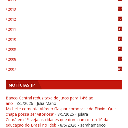
9
2013
57
6
2012
62
1
2011
43
1
2010
33
1
2009
23
4
2008
17
1
2007
88
NOTÍCIAS JP
Banco Central reduz taxa de juros para 14% ao
ano
- 8/5/2026
- Júlia Mano
Michelle comenta Alfredo Gaspar como vice de Flávio: ‘Que
chapa possa ser vitoriosa’
- 8/5/2026
- julara
Ceará em 1º: veja as cidades que dominam o top 10 da
educação do Brasil no Ideb
- 8/5/2026
- sarahamerico