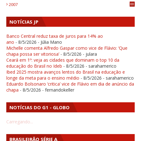
2007
88
NOTÍCIAS JP
Banco Central reduz taxa de juros para 14% ao
ano
- 8/5/2026
- Júlia Mano
Michelle comenta Alfredo Gaspar como vice de Flávio: ‘Que
chapa possa ser vitoriosa’
- 8/5/2026
- julara
Ceará em 1º: veja as cidades que dominam o top 10 da
educação do Brasil no Ideb
- 8/5/2026
- sarahamerico
Ibed 2025 mostra avanços lentos do Brasil na educação e
longe da meta para o ensino médio
- 8/5/2026
- sarahamerico
Eduardo Bolsonaro ‘critica’ vice de Flávio em dia de anúncio da
chapa
- 8/5/2026
- fernandokeller
NOTÍCIAS DO G1 - GLOBO
Carregando...
BRASILEIRÃO SÉRIE A