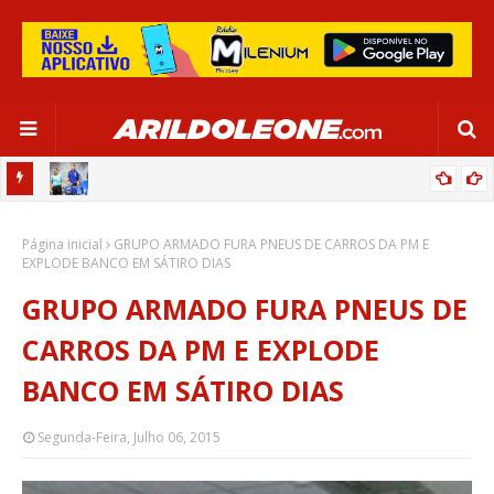
OR:
DE OLHO EM PARIS 2024, SELEÇÃO FEMININA GOLEIA JAMAICA EM
Página inicial
SALVADOR
GRUPO ARMADO FURA PNEUS DE CARROS DA PM E
EXPLODE BANCO EM SÁTIRO DIAS
GRUPO ARMADO FURA PNEUS DE
CARROS DA PM E EXPLODE
BANCO EM SÁTIRO DIAS
Segunda-Feira, Julho 06, 2015